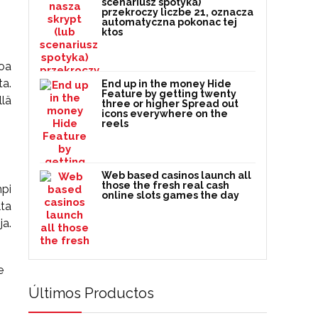
scenariusz spotyka)
przekroczy liczbe 21, oznacza
automatyczna pokonac tej
ktos
koa
ta.
End up in the money Hide
Feature by getting twenty
lä
three or higher Spread out
icons everywhere on the
reels
Web based casinos launch all
those the fresh real cash
mpi
online slots games the day
lta
ja.
e
Últimos Productos