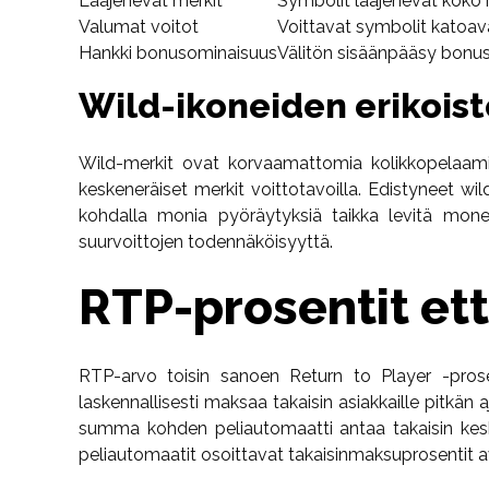
Laajenevat merkit
Symbolit laajenevat koko r
Valumat voitot
Voittavat symbolit katoavat
Hankki bonusominaisuus
Välitön sisäänpääsy bonus
Wild-ikoneiden erikois
Wild-merkit ovat korvaamattomia kolikkopelaamis
keskeneräiset merkit voittotavoilla. Edistyneet wil
kohdalla monia pyöräytyksiä taikka levitä monell
suurvoittojen todennäköisyyttä.
RTP-prosentit ett
RTP-arvo toisin sanoen Return to Player -prosen
laskennallisesti maksaa takaisin asiakkaille pitkän 
summa kohden peliautomaatti antaa takaisin kesk
peliautomaatit osoittavat takaisinmaksuprosentit av