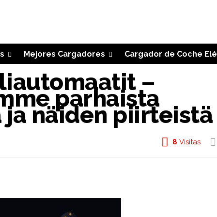
s
Mejores Cargadores
Cargador de Coche Elé
liautomaatit –
mme parhaista
 ja näiden piirteistä
8
Visitas