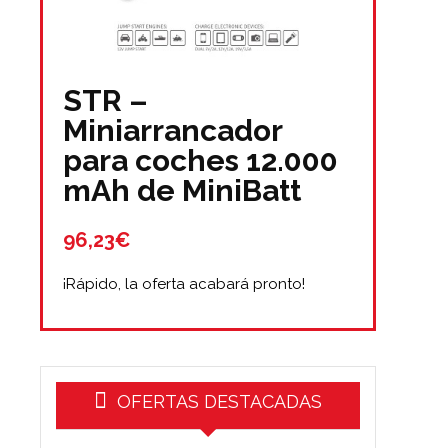
STR –
Miniarrancador
para coches 12.000
mAh de MiniBatt
96,23€
¡Rápido, la oferta acabará pronto!
OFERTAS DESTACADAS