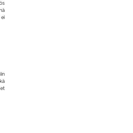
ös
enä
 ei
iin
ekä
set