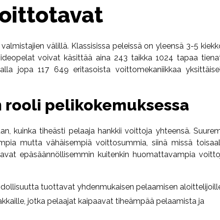
voittotavat
i valmistajien välillä. Klassisissa peleissä on yleensä 3-5 kiek
 videopelat voivat käsittää aina 243 taikka 1024 tapaa tiena
a jopa 117 649 eritasoista voittomekaniikkaa yksittäisel
 rooli pelikokemuksessa
an, kuinka tiheästi pelaaja hankkii voittoja yhteensä. Suure
eampia mutta vähäisempiä voittosummia, siinä missä toisaa
ttavat epäsäännöllisemmin kuitenkin huomattavampia voitto
dollisuutta tuottavat yhdenmukaisen pelaamisen aloittelijoill
kkaille, jotka pelaajat kaipaavat tiheämpää pelaamista ja