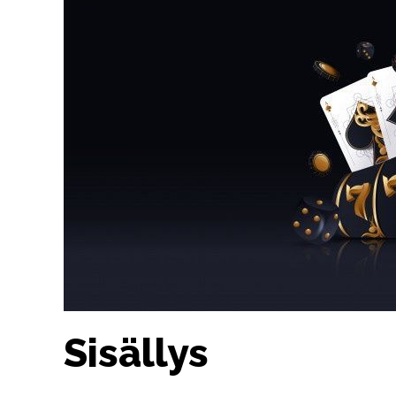
Sisällys