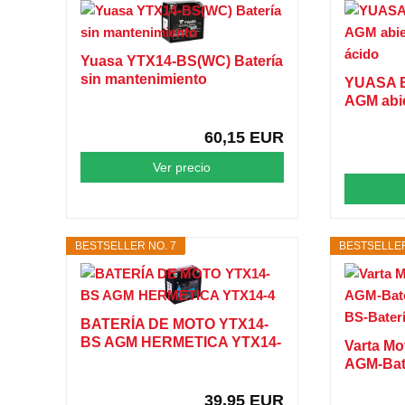
Yuasa YTX14-BS(WC) Batería
sin mantenimiento
YUASA 
AGM abie
60,15 EUR
Ver precio
BESTSELLER NO. 7
BESTSELLER
BATERÍA DE MOTO YTX14-
BS AGM HERMETICA YTX14-
Varta Mo
4
AGM-Bater
39,95 EUR