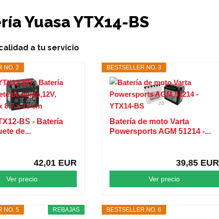
ría Yuasa YTX14-BS
alidad a tu servicio
 NO. 2
BESTSELLER NO. 3
X12-BS - Batería
Batería de moto Varta
ete de...
Powersports AGM 51214 -...
42,01 EUR
39,85 EUR
Ver precio
Ver precio
 NO. 5
REBAJAS
BESTSELLER NO. 6