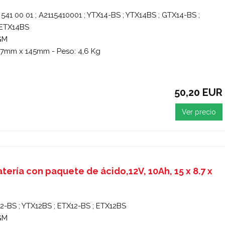
541 00 01 ; A2115410001 ; YTX14-BS ; YTX14BS ; GTX14-BS ;
 ETX14BS
GM
7mm x 145mm - Peso: 4,6 Kg
50,20 EUR
Ver precio
tería con paquete de ácido,12V, 10Ah, 15 x 8.7 x
2-BS ; YTX12BS ; ETX12-BS ; ETX12BS
GM