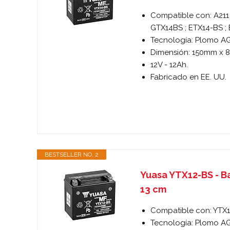
Compatible con: A211 
GTX14BS ; ETX14-BS ;
Tecnología: Plomo A
Dimensión: 150mm x 8
12V - 12Ah.
Fabricado en EE. UU.
BESTSELLER NO. 2
Yuasa YTX12-BS - Ba
13 cm
Compatible con: YTX1
Tecnología: Plomo A