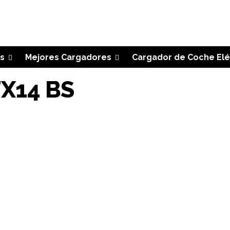
s
Mejores Cargadores
Cargador de Coche Elé
TX14 BS