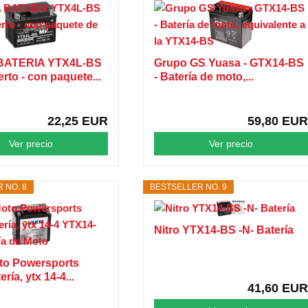
BATERIA YTX4L-BS
Grupo GS Yuasa - GTX14-BS
rto - con paquete...
- Batería de moto,...
22,25 EUR
59,80 EUR
Ver precio
Ver precio
 NO. 8
BESTSELLER NO. 9
Nitro YTX14-BS -N- Batería
to Powersports
ía, ytx 14-4...
41,60 EUR