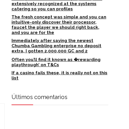
extensively recognized at the systems
catering so you can profiles
The fresh concept was simple and you can
intuitive-only discover their processor,
faucet the player we should right back,
and you are for the
Immediately after saying the newest
Chumba Gambling enterprise no deposit
extra, I gotten 2,000,000 GC and 2
Often you’ll find it known as �rewarding
playthrough’ on T&Cs
If a casino fails these, it is really not on this
list
Últimos comentarios