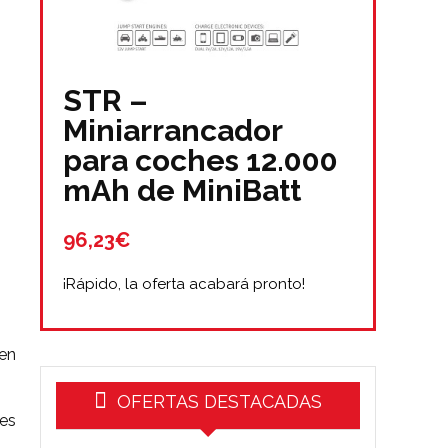
STR –
Miniarrancador
para coches 12.000
mAh de MiniBatt
96,23€
¡Rápido, la oferta acabará pronto!
cen
OFERTAS DESTACADAS
es