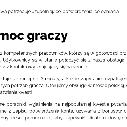
owa potrzebuje uzupełniającej potwierdzenia, co ochrania
omoc graczy
ny z kompetentnych pracowników, którzy są w gotowości pr
ę
. Użytkownicy są w stanie połączyć się z naszą obsługą 
sz kontaktowy znajdujący się na stronie.
łtuje się mniej niż 2 minuty, a każde zapytanie rozpatruj
tnych potrzeb gracza. Oferujemy obsługę w mowie polskiej,
twianie kwestii.
 poradniki, wyjaśnienia na najpopularniej kwestie pytani
ane z zapisu, potwierdzenia konta, używania z bonusów c
ujemy treści pomocnicze, aby zapewnić klientom dostęp 