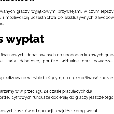
anych graczy wyjątkowymi przywilejami, w czym lepszy
ku i możliwością uczestnictwa do ekskluzywnych zawodów
ie.
s wypłat
 finansowych, dopasowanych do upodobań krajowych gracz
we, karty debetowe, portfele wirtualne oraz nowoczes
ią realizowane w trybie bieżącym, co daje możliwość zacząć
arzamy w w przeciągu 24 czasie pracujących dla
ortfeli cyfrowych fundusze docierają do graczy jeszcze tego
owych kosztów od operacji, a najniższe progi wpłat