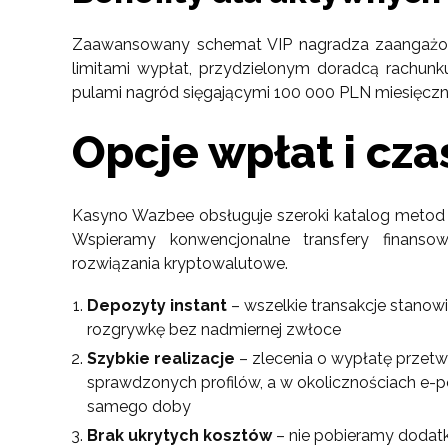
Zaawansowany schemat VIP nagradza zaangażow
limitami wypłat, przydzielonym doradcą rachun
pulami nagród sięgającymi 100 000 PLN miesięczn
Opcje wpłat i cza
Kasyno Wazbee obsługuje szeroki katalog metod
Wspieramy konwencjonalne transfery finanso
rozwiązania kryptowalutowe.
Depozyty instant
– wszelkie transakcje stanow
rozgrywkę bez nadmiernej zwłoce
Szybkie realizacje
– zlecenia o wypłatę przetw
sprawdzonych profilów, a w okolicznościach e-p
samego doby
Brak ukrytych kosztów
– nie pobieramy dodatk