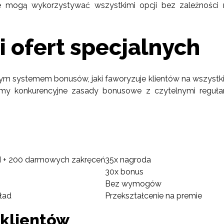
 mogą wykorzystywać wszystkimi opcji bez zależności 
 ofert specjalnych
ym systemem bonusów, jaki faworyzuje klientów na wszystk
jemy konkurencyjne zasady bonusowe z czytelnymi reguła
LN + 200 darmowych zakręceń
35x nagroda
30x bonus
Bez wymogów
ład
Przekształcenie na premie
 klientów