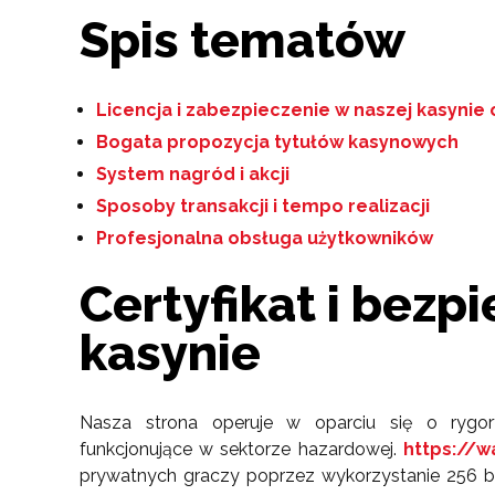
Spis tematów
Licencja i zabezpieczenie w naszej kasynie 
Bogata propozycja tytułów kasynowych
System nagród i akcji
Sposoby transakcji i tempo realizacji
Profesjonalna obsługa użytkowników
Certyfikat i bez
kasynie
Nasza strona operuje w oparciu się o rygo
funkcjonujące w sektorze hazardowej.
https://w
prywatnych graczy poprzez wykorzystanie 256 bi