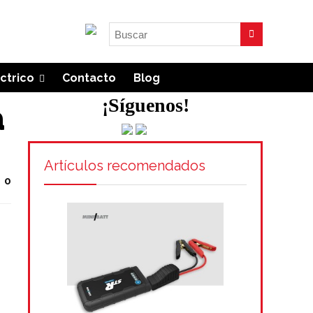
ctrico
Contacto
Blog
¡Síguenos!
a
Artículos recomendados
0