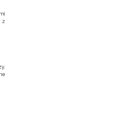
mi
 z
y.
ne