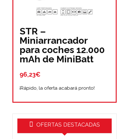
STR –
Miniarrancador
para coches 12.000
mAh de MiniBatt
96,23€
¡Rápido, la oferta acabará pronto!
OFERTAS DESTACADAS