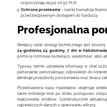
rozpoczynają się już od 50 PLN
Ochrona przelewów
– każda transakcja finans
przed bezprawnym dostępem do funduszy
Profesjonalna p
Niniejszy dział obsługi technicznego jest złożo
24-godzinną 24 godziny, 7 dni w hebdomad
pomocą rozmowę na bieżąco, wiadomość, albo arku
Typowy termin udzielenia informacji w chat kszta
personalnie, personalizując odpowiedzi do konkre
eliminuje przeszkody porozumienia oraz skraca zała
Przedstawiona baza materiałów obejmuje wnikliwe
także instrukcje krok po kroku postupowo związ
realizowania środków. Systematycznie aktualiz
najświeższych danych o operowaniu witryny.