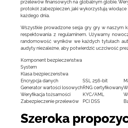
przelewów finansowych na globalnym globie. Wer
protokół zabezpieczeń, jaki wykorzystują wiodące 
każdego dnia.
Wszystkie prowadzone sesja gry gry w naszym ka
respektowania z regulaminem. Używamy nowocze
randomowość wyników we każdych tytułach aut
audyty niezależne, aby potwierdzić uczciwość p
Komponent bezpieczeństwa
System
Klasa bezpieczeństwa
Encrypcja danych
SSL 256-bit
M
Generator wartości losowych
RNG certyfikowany
W
Weryfikacja tożsamości
KYC/AML
W
Zabezpieczenie przelewów
PCI DSS
B
Szeroka propozyc