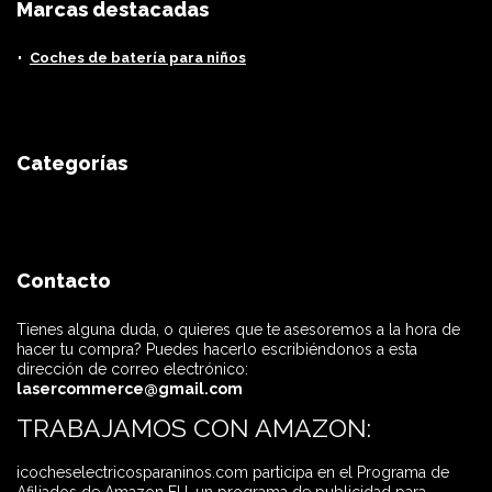
Marcas destacadas
Coches de batería para niños
Categorías
Contacto
Tienes alguna duda, o quieres que te asesoremos a la hora de
hacer tu compra? Puedes hacerlo escribiéndonos a esta
dirección de correo electrónico:
lasercommerce@gmail.com
TRABAJAMOS CON AMAZON:
icocheselectricosparaninos.com participa en el Programa de