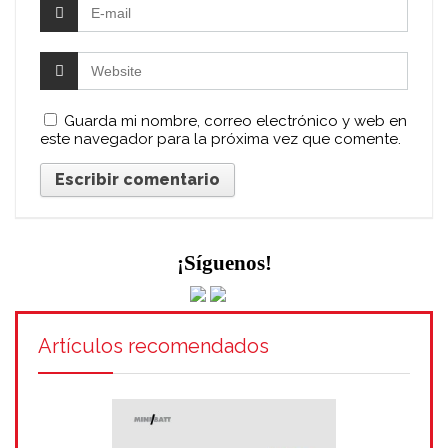
Guarda mi nombre, correo electrónico y web en
este navegador para la próxima vez que comente.
¡Síguenos!
Artículos recomendados