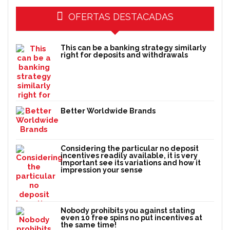
OFERTAS DESTACADAS
This can be a banking strategy similarly
right for deposits and withdrawals
Better Worldwide Brands
Considering the particular no deposit
incentives readily available, it is very
important see its variations and how it
impression your sense
Nobody prohibits you against stating
even 10 free spins no put incentives at
the same time!