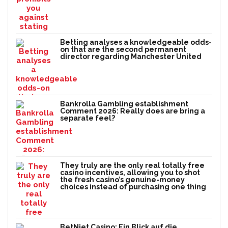
Betting analyses a knowledgeable odds-
on that are the second permanent
director regarding Manchester United
Bankrolla Gambling establishment
Comment 2026: Really does are bring a
separate feel?
They truly are the only real totally free
casino incentives, allowing you to shot
the fresh casino’s genuine-money
choices instead of purchasing one thing
BetNjet Casino: Ein Blick auf die