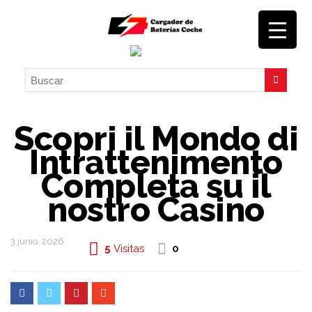
Scopri il Mondo di
Intrattenimento
Completa su il
nostro Casino
3 junio, 2026
5
Visitas
0