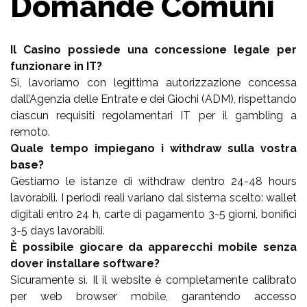
Domande Comuni
Il Casino possiede una concessione legale per
funzionare in IT?
Sì, lavoriamo con legittima autorizzazione concessa
dall’Agenzia delle Entrate e dei Giochi (ADM), rispettando
ciascun requisiti regolamentari IT per il gambling a
remoto.
Quale tempo impiegano i withdraw sulla vostra
base?
Gestiamo le istanze di withdraw dentro 24-48 hours
lavorabili. I periodi reali variano dal sistema scelto: wallet
digitali entro 24 h, carte di pagamento 3-5 giorni, bonifici
3-5 days lavorabili.
È possibile giocare da apparecchi mobile senza
dover installare software?
Sicuramente sì. Il il website è completamente calibrato
per web browser mobile, garantendo accesso