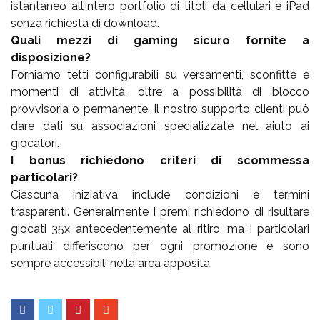
istantaneo all’intero portfolio di titoli da cellulari e iPad
senza richiesta di download.
Quali mezzi di gaming sicuro fornite a
disposizione?
Forniamo tetti configurabili su versamenti, sconfitte e
momenti di attività, oltre a possibilità di blocco
provvisoria o permanente. Il nostro supporto clienti può
dare dati su associazioni specializzate nel aiuto ai
giocatori.
I bonus richiedono criteri di scommessa
particolari?
Ciascuna iniziativa include condizioni e termini
trasparenti. Generalmente i premi richiedono di risultare
giocati 35x antecedentemente al ritiro, ma i particolari
puntuali differiscono per ogni promozione e sono
sempre accessibili nella area apposita.