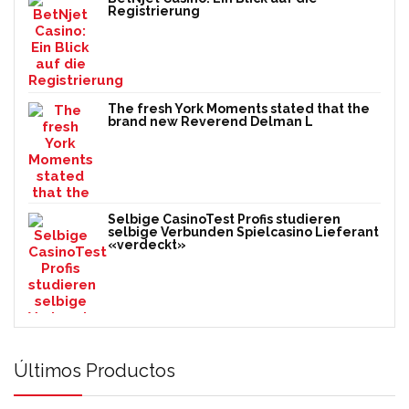
Registrierung
The fresh York Moments stated that the
brand new Reverend Delman L
Selbige CasinoTest Profis studieren
selbige Verbunden Spielcasino Lieferant
«verdeckt»
Últimos Productos