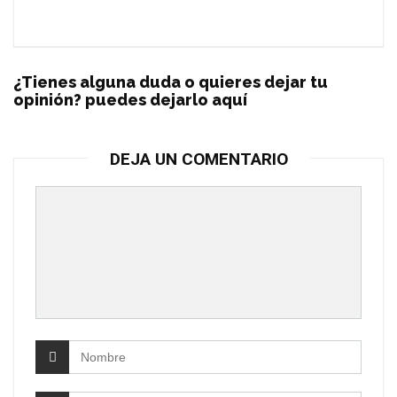
¿Tienes alguna duda o quieres dejar tu
opinión? puedes dejarlo aquí
DEJA UN COMENTARIO