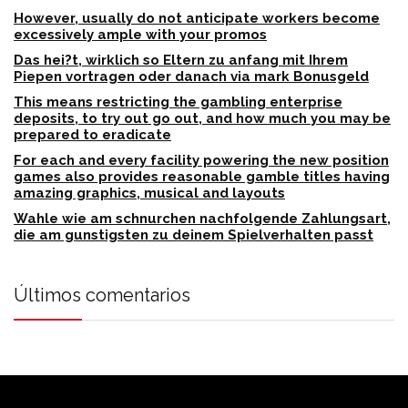
However, usually do not anticipate workers become
excessively ample with your promos
Das hei?t, wirklich so Eltern zu anfang mit Ihrem
Piepen vortragen oder danach via mark Bonusgeld
This means restricting the gambling enterprise
deposits, to try out go out, and how much you may be
prepared to eradicate
For each and every facility powering the new position
games also provides reasonable gamble titles having
amazing graphics, musical and layouts
Wahle wie am schnurchen nachfolgende Zahlungsart,
die am gunstigsten zu deinem Spielverhalten passt
Últimos comentarios