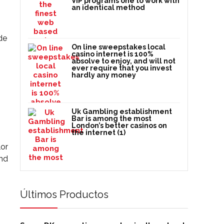
VIP programs one to work with
an identical method
 de
On line sweepstakes local
casino internet is 100%
absolve to enjoy, and will not
ever require that you invest
hardly any money
Uk Gambling establishment
Bar is among the most
London’s better casinos on
the internet (1)
lor
ând
Últimos Productos