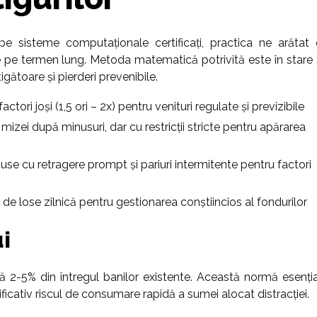
sisteme computaționale certificați, practica ne arătat 
oare pe termen lung. Metoda matematică potrivită este în stare
ătoare și pierderi prevenibile.
ori joși (1,5 ori – 2x) pentru venituri regulate și previzibile
izei după minusuri, dar cu restricții stricte pentru apărarea
se cu retragere prompt și pariuri intermitente pentru factori
e de lose zilnică pentru gestionarea conștiincios al fondurilor
i
ă 2-5% din întregul banilor existente. Această normă esenți
ificativ riscul de consumare rapidă a sumei alocat distracției.