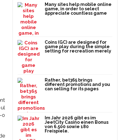
Many sites help mobile online
game, in order to select
appreciate countless game
Coins (GC) are designed for
game play during the simple
setting for recreation merely
Rather, bet365 brings
different promotions and you
can selling for its pages
ent
-ul
r-o
Im Jahr 2026 gibt es im
JeetCity Casino einen Bonus
von 6.500 sowie 180
Freispiele.
 de