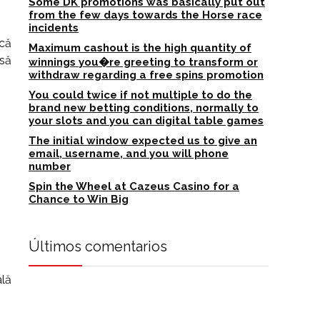
Some DK promotions was basically put out
from the few days towards the Horse race
incidents
că
Maximum cashout is the high quantity of
 să
winnings you�re greeting to transform or
withdraw regarding a free spins promotion
You could twice if not multiple to do the
brand new betting conditions, normally to
your slots and you can digital table games
The initial window expected us to give an
email, username, and you will phone
number
Spin the Wheel at Cazeus Casino for a
Chance to Win Big
Últimos comentarios
ală