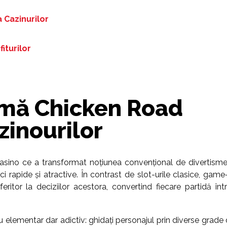
 Cazinurilor
iturilor
rmă Chicken Road
zinourilor
 casino ce a transformat noțiunea convențional de divertism
i rapide și atractive. În contrast de slot-urile clasice, game
feritor la deciziilor acestora, convertind fiecare partidă înt
elementar dar adictiv: ghidați personajul prin diverse grade