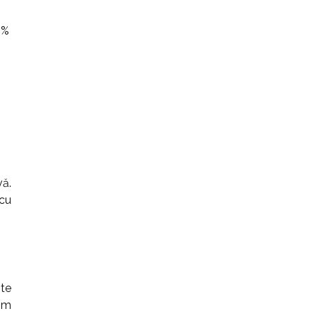
2%
ă.
 cu
ste
tăm