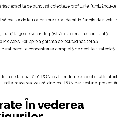
tărăsc exact la ce punct să colecteze profiturile, furnizându-le
să realiza de la 1,01 ori spre 1000 de ori, în funcție de nivelul
l 5 până la 30 de secunde, păstrând adrenalina constantă
 Provably Fair spre a garanta corectitudinea totală
 curat permite concentrarea completă pe decizie strategică
e la de la doar 0.10 RON, realizându-ne accesibili utilizatori
i, limita mare realizează cinci mii RON per sesiune, prezent
ate În vederea
igurilor