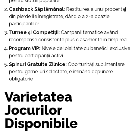
pentru sloturi populare
Cashback Săptămânal:
Restituirea a unui procentaj
din pierderile înregistrate, dând o a 2-a ocazie
participanților
Turnee și Competiții:
Campanii tematice având
recompense consistente plus clasamente în timp real
Program VIP:
Nivele de loialitate cu beneficii exclusive
pentru participanții activi
Spinuri Gratuite Zilnice:
Oportunități suplimentare
pentru game-uri selectate, eliminând depunere
obligatorie
Varietatea
Jocurilor
Disponibile