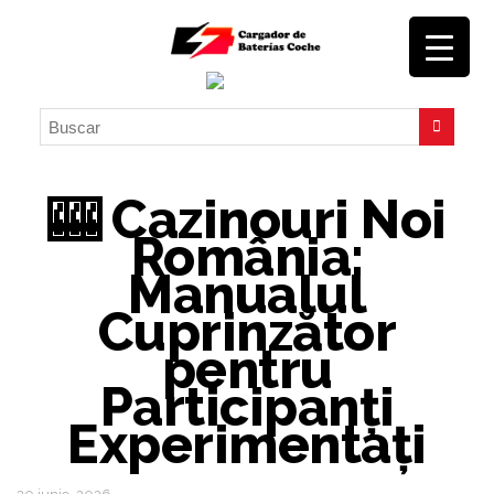
🎰 Cazinouri Noi
România:
Manualul
Cuprinzător
pentru
Participanți
Experimentați