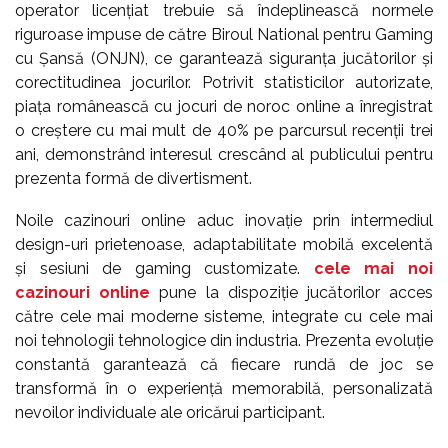
operator licențiat trebuie să îndeplinească normele
riguroase impuse de către Biroul National pentru Gaming
cu Șansă (ONJN), ce garantează siguranța jucătorilor și
corectitudinea jocurilor. Potrivit statisticilor autorizate,
piața românească cu jocuri de noroc online a înregistrat
o creștere cu mai mult de 40% pe parcursul recenții trei
ani, demonstrând interesul crescând al publicului pentru
prezenta formă de divertisment.
Noile cazinouri online aduc inovație prin intermediul
design-uri prietenoase, adaptabilitate mobilă excelentă
și sesiuni de gaming customizate.
cele mai noi
cazinouri online
pune la dispoziție jucătorilor acces
către cele mai moderne sisteme, integrate cu cele mai
noi tehnologii tehnologice din industria. Prezenta evoluție
constantă garantează că fiecare rundă de joc se
transformă în o experiență memorabilă, personalizată
nevoilor individuale ale oricărui participant.