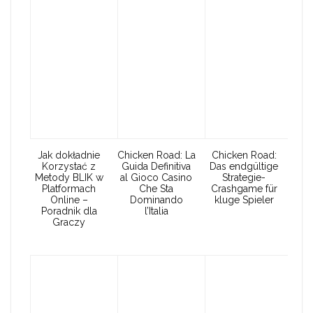
Jak dokładnie
Chicken Road: La
Chicken Road:
Korzystać z
Guida Definitiva
Das endgültige
Metody BLIK w
al Gioco Casino
Strategie-
Platformach
Che Sta
Crashgame für
Online –
Dominando
kluge Spieler
Poradnik dla
l’Italia
Graczy