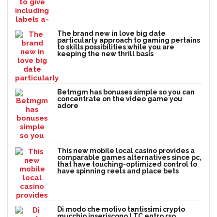
The brand new in love big date
particularly approach to gaming pertains
to skills possibilities while you are
keeping the new thrill basis
Betmgm has bonuses simple so you can
concentrate on the video game you
adore
This new mobile local casino provides a
comparable games alternatives since pc,
that have touching-optimized control to
have spinning reels and place bets
Di modo che motivo tantissimi crypto
mucchio inseriscono LTC entro rso