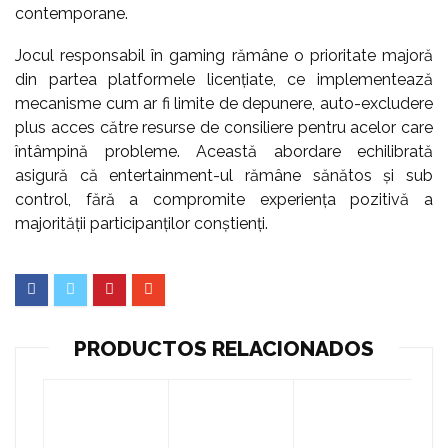
contemporane.
Jocul responsabil în gaming rămâne o prioritate majoră
din partea platformele licențiate, ce implementează
mecanisme cum ar fi limite de depunere, auto-excludere
plus acces către resurse de consiliere pentru acelor care
întâmpină probleme. Această abordare echilibrată
asigură că entertainment-ul rămâne sănătos și sub
control, fără a compromite experiența pozitivă a
majorității participanților conștienți.
PRODUCTOS RELACIONADOS