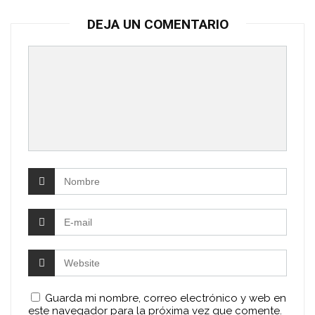
DEJA UN COMENTARIO
Guarda mi nombre, correo electrónico y web en
este navegador para la próxima vez que comente.