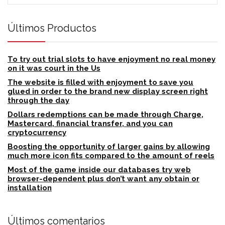
Últimos Productos
To try out trial slots to have enjoyment no real money
on it was court in the Us
The website is filled with enjoyment to save you
glued in order to the brand new display screen right
through the day
Dollars redemptions can be made through Charge,
Mastercard, financial transfer, and you can
cryptocurrency
Boosting the opportunity of larger gains by allowing
much more icon fits compared to the amount of reels
Most of the game inside our databases try web
browser-dependent plus don’t want any obtain or
installation
Últimos comentarios