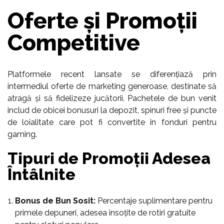
Oferte și Promoții
Competitive
Platformele recent lansate se diferențiază prin
intermediul oferte de marketing generoase, destinate să
atragă și să fidelizeze jucătorii. Pachetele de bun venit
includ de obicei bonusuri la depozit, spinuri free și puncte
de loialitate care pot fi convertite în fonduri pentru
gaming.
Tipuri de Promoții Adesea
Întâlnite
Bonus de Bun Sosit:
Percentaje suplimentare pentru
primele depuneri, adesea însoțite de rotiri gratuite