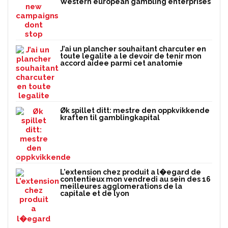
Western european gambling enterprises
J’ai un plancher souhaitant charcuter en
toute legalite a le devoir de tenir mon
accord aidee parmi cet anatomie
Øk spillet ditt: mestre den oppkvikkende
kraften til gamblingkapital
L’extension chez produit a l�egard de
contentieux mon vendredi au sein des 16
meilleures agglomerations de la
capitale et de lyon