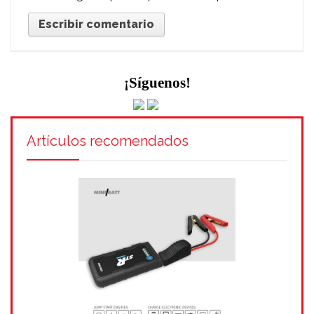
¡Síguenos!
Artículos recomendados