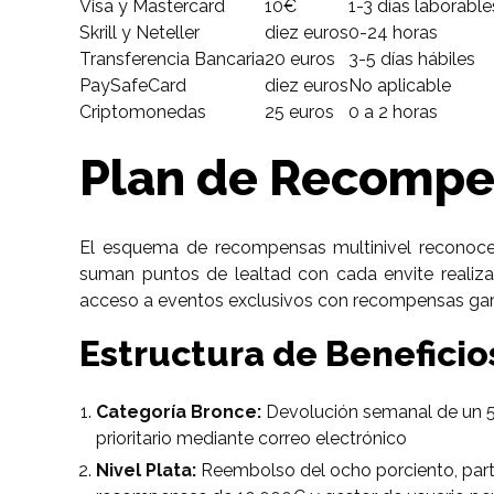
Visa y Mastercard
10€
1-3 días laborable
Skrill y Neteller
diez euros
0-24 horas
Transferencia Bancaria
20 euros
3-5 días hábiles
PaySafeCard
diez euros
No aplicable
Criptomonedas
25 euros
0 a 2 horas
Plan de Recompe
El esquema de recompensas multinivel reconoce l
suman puntos de lealtad con cada envite realizad
acceso a eventos exclusivos con recompensas gar
Estructura de Beneficio
Categoría Bronce:
Devolución semanal de un 5%
prioritario mediante correo electrónico
Nivel Plata:
Reembolso del ocho porciento, part