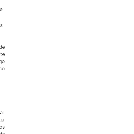
re
os
 de
te
ago
nco
il
der
tos