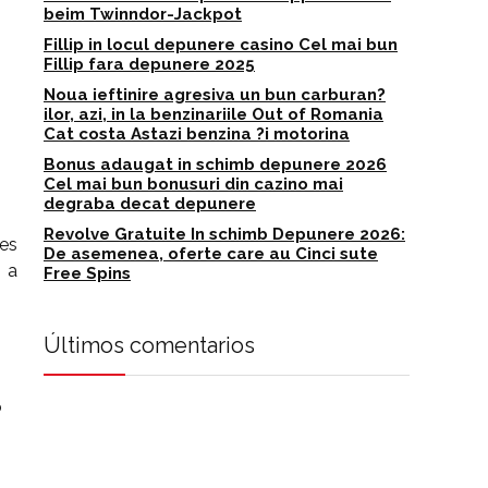
beim Twinndor-Jackpot
Fillip in locul depunere casino Cel mai bun
Fillip fara depunere 2025
Noua ieftinire agresiva un bun carburan?
ilor, azi, in la benzinariile Out of Romania
Cat costa Astazi benzina ?i motorina
Bonus adaugat in schimb depunere 2026
Cel mai bun bonusuri din cazino mai
degraba decat depunere
Revolve Gratuite In schimb Depunere 2026:
tes
De asemenea, oferte care au Cinci sute
o a
Free Spins
Últimos comentarios
o