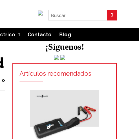
ctrico
Contacto
Blog
¡Síguenos!
d
Artículos recomendados
0