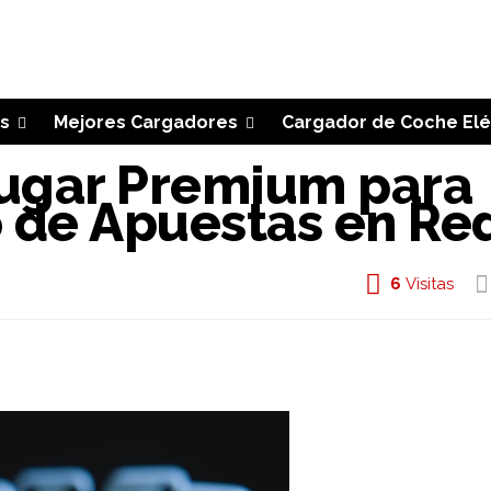
s
Mejores Cargadores
Cargador de Coche Elé
Lugar Premium para
 de Apuestas en Re
6
Visitas