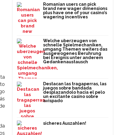
Romanian users can pick
brand new wager dimensions
plus have one of your casino’s
wagering incentives
Welche uberzeugen von
schnelle Spielmechaniken,
umgang Themen weiters das
ausgewogenes Beruhrung
bei Ereignis unter anderem
Gedankenaustausch
uta
sto
Destacan las tragaperras, las
juegos sobre bandada
ego
desplazandolo hacia el pelo
un excitante casino sobre
ás
avispado
de
sicheres Auszahlen!
ada
dos