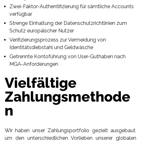
Zwei-Faktor-Authentifizierung für sämtliche Accounts
verfügbar
Strenge Einhaltung der Datenschutzrichtlinien zum
Schutz europäischer Nutzer
Verifizierungsprozess zur Vermeidung von
Identitätsdiebstahl und Geldwäsche
Getrennte Kontoführung von User-Guthaben nach
MGA-Anforderungen
Vielfältige
Zahlungsmethode
n
Wir haben unser Zahlungsportfolio gezielt ausgebaut,
um den unterschiedlichen Vorlieben unserer globalen