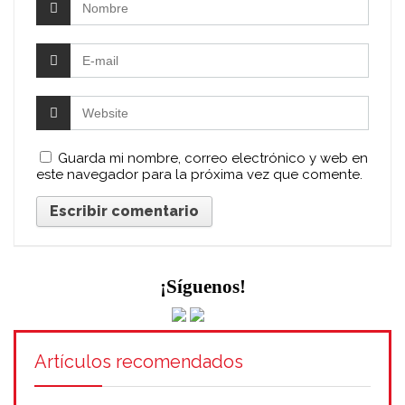
Guarda mi nombre, correo electrónico y web en
este navegador para la próxima vez que comente.
¡Síguenos!
Artículos recomendados