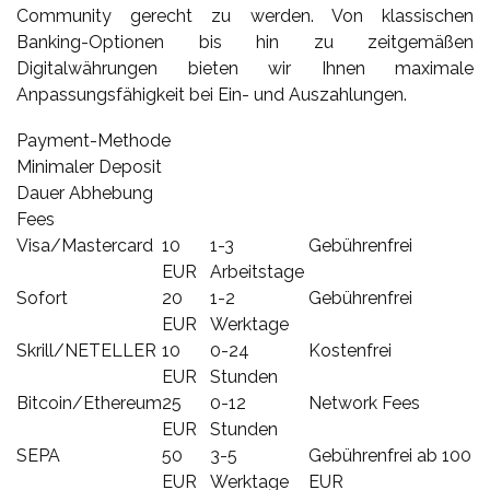
Community gerecht zu werden. Von klassischen
Banking-Optionen bis hin zu zeitgemäßen
Digitalwährungen bieten wir Ihnen maximale
Anpassungsfähigkeit bei Ein- und Auszahlungen.
Payment-Methode
Minimaler Deposit
Dauer Abhebung
Fees
Visa/Mastercard
10
1-3
Gebührenfrei
EUR
Arbeitstage
Sofort
20
1-2
Gebührenfrei
EUR
Werktage
Skrill/NETELLER
10
0-24
Kostenfrei
EUR
Stunden
Bitcoin/Ethereum
25
0-12
Network Fees
EUR
Stunden
SEPA
50
3-5
Gebührenfrei ab 100
EUR
Werktage
EUR