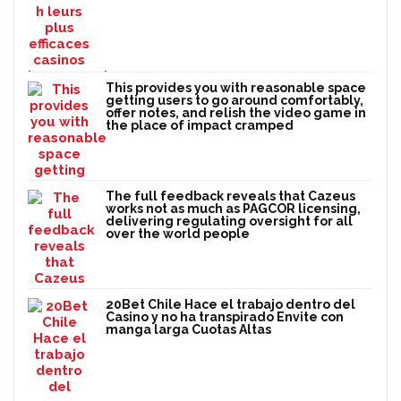
This provides you with reasonable space
getting users to go around comfortably,
offer notes, and relish the video game in
the place of impact cramped
The full feedback reveals that Cazeus
works not as much as PAGCOR licensing,
delivering regulating oversight for all
over the world people
20Bet Chile Hace el trabajo dentro del
Casino y no ha transpirado Envite con
manga larga Cuotas Altas