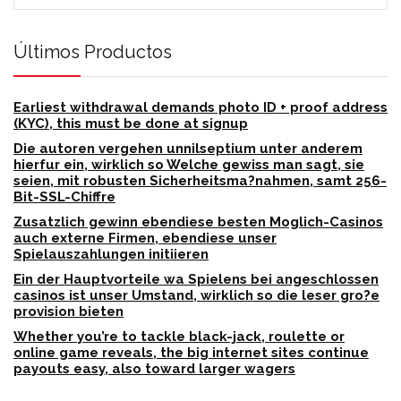
Últimos Productos
Earliest withdrawal demands photo ID + proof address
(KYC), this must be done at signup
Die autoren vergehen unnilseptium unter anderem
hierfur ein, wirklich so Welche gewiss man sagt, sie
seien, mit robusten Sicherheitsma?nahmen, samt 256-
Bit-SSL-Chiffre
Zusatzlich gewinn ebendiese besten Moglich-Casinos
auch externe Firmen, ebendiese unser
Spielauszahlungen initiieren
Ein der Hauptvorteile wa Spielens bei angeschlossen
casinos ist unser Umstand, wirklich so die leser gro?e
provision bieten
Whether you’re to tackle black-jack, roulette or
online game reveals, the big internet sites continue
payouts easy, also toward larger wagers