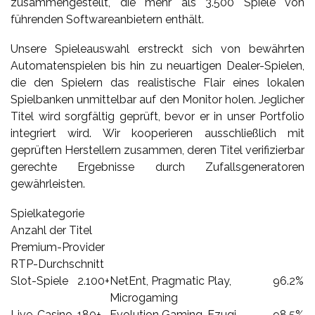
zusammengestellt, die mehr als 3.500 Spiele von
führenden Softwareanbietern enthält.
Unsere Spieleauswahl erstreckt sich von bewährten
Automatenspielen bis hin zu neuartigen Dealer-Spielen,
die den Spielern das realistische Flair eines lokalen
Spielbanken unmittelbar auf den Monitor holen. Jeglicher
Titel wird sorgfältig geprüft, bevor er in unser Portfolio
integriert wird. Wir kooperieren ausschließlich mit
geprüften Herstellern zusammen, deren Titel verifizierbar
gerechte Ergebnisse durch Zufallsgeneratoren
gewährleisten.
Spielkategorie
Anzahl der Titel
Premium-Provider
RTP-Durchschnitt
Slot-Spiele
2.100+
NetEnt, Pragmatic Play,
96.2%
Microgaming
Live-Casino
180+
Evolution Gaming, Ezugi
98.5%