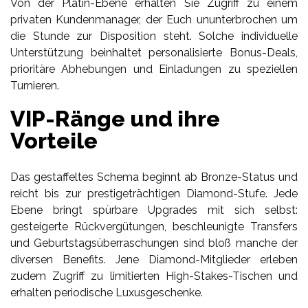
Von der Platin-Ebene erhalten Sie Zugriff zu einem
privaten Kundenmanager, der Euch ununterbrochen um
die Stunde zur Disposition steht. Solche individuelle
Unterstützung beinhaltet personalisierte Bonus-Deals,
prioritäre Abhebungen und Einladungen zu speziellen
Turnieren.
VIP-Ränge und ihre
Vorteile
Das gestaffeltes Schema beginnt ab Bronze-Status und
reicht bis zur prestigeträchtigen Diamond-Stufe. Jede
Ebene bringt spürbare Upgrades mit sich selbst:
gesteigerte Rückvergütungen, beschleunigte Transfers
und Geburtstagsüberraschungen sind bloß manche der
diversen Benefits. Jene Diamond-Mitglieder erleben
zudem Zugriff zu limitierten High-Stakes-Tischen und
erhalten periodische Luxusgeschenke.