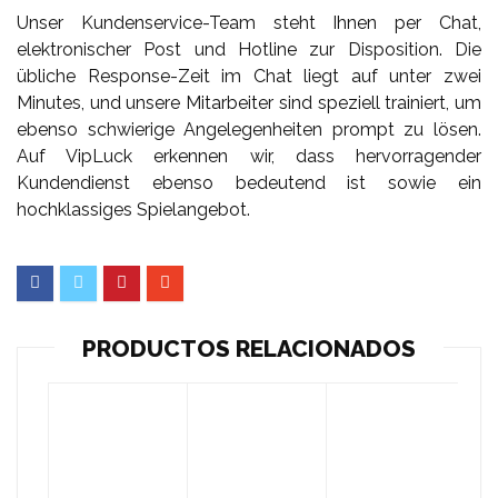
Unser Kundenservice-Team steht Ihnen per Chat,
elektronischer Post und Hotline zur Disposition. Die
übliche Response-Zeit im Chat liegt auf unter zwei
Minutes, und unsere Mitarbeiter sind speziell trainiert, um
ebenso schwierige Angelegenheiten prompt zu lösen.
Auf VipLuck erkennen wir, dass hervorragender
Kundendienst ebenso bedeutend ist sowie ein
hochklassiges Spielangebot.
PRODUCTOS RELACIONADOS