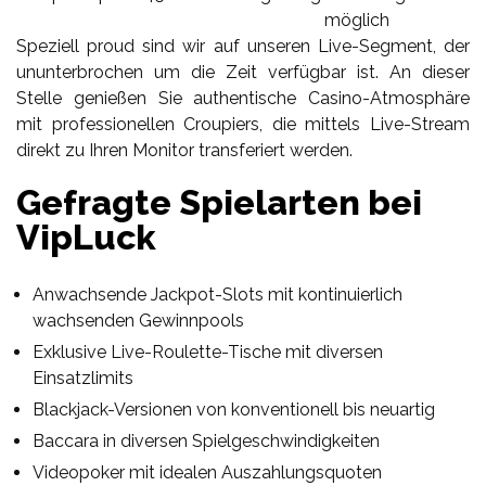
möglich
Speziell proud sind wir auf unseren Live-Segment, der
ununterbrochen um die Zeit verfügbar ist. An dieser
Stelle genießen Sie authentische Casino-Atmosphäre
mit professionellen Croupiers, die mittels Live-Stream
direkt zu Ihren Monitor transferiert werden.
Gefragte Spielarten bei
VipLuck
Anwachsende Jackpot-Slots mit kontinuierlich
wachsenden Gewinnpools
Exklusive Live-Roulette-Tische mit diversen
Einsatzlimits
Blackjack-Versionen von konventionell bis neuartig
Baccara in diversen Spielgeschwindigkeiten
Videopoker mit idealen Auszahlungsquoten