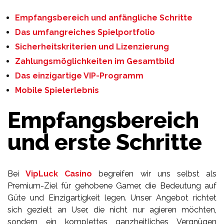
Empfangsbereich und anfängliche Schritte
Das umfangreiches Spielportfolio
Sicherheitskriterien und Lizenzierung
Zahlungsmöglichkeiten im Gesamtbild
Das einzigartige VIP-Programm
Mobile Spielerlebnis
Empfangsbereich
und erste Schritte
Bei
VipLuck Casino
begreifen wir uns selbst als
Premium-Ziel für gehobene Gamer, die Bedeutung auf
Güte und Einzigartigkeit legen. Unser Angebot richtet
sich gezielt an User, die nicht nur agieren möchten,
sondern ein komplettes ganzheitliches Vergnügen