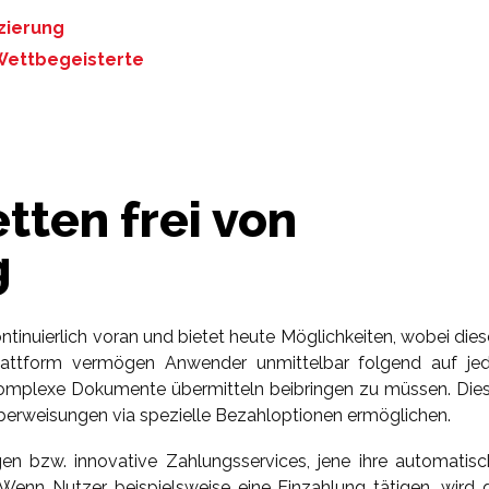
izierung
Wettbegeisterte
tten frei von
g
kontinuierlich voran und bietet heute Möglichkeiten, wobei die
 Plattform vermögen Anwender unmittelbar folgend auf jed
 komplexe Dokumente übermitteln beibringen zu müssen. Die
Überweisungen via spezielle Bezahloptionen ermöglichen.
n bzw. innovative Zahlungsservices, jene ihre automatisc
Wenn Nutzer beispielsweise eine Einzahlung tätigen, wird 