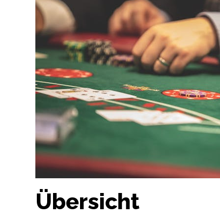
Übersicht