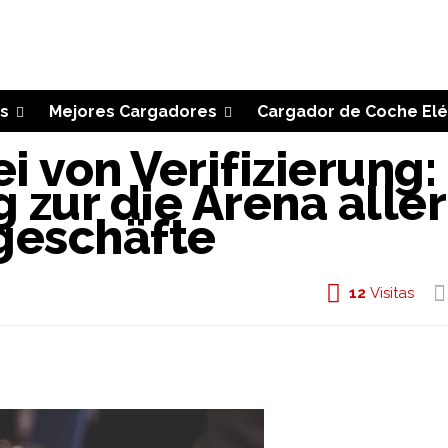
s
Mejores Cargadores
Cargador de Coche Elé
i von Verifizierung:
 zur die Arena aller
geschäfte
12
Visitas