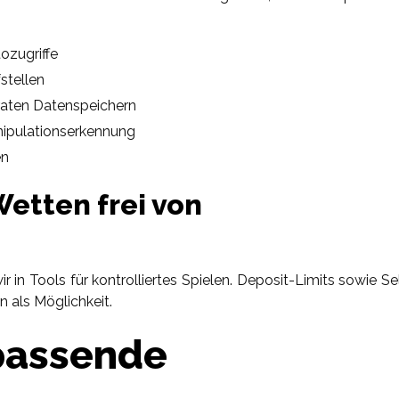
tozugriffe
stellen
araten Datenspeichern
nipulationserkennung
en
etten frei von
r in Tools für kontrolliertes Spielen. Deposit-Limits sowie Se
 als Möglichkeit.
 passende