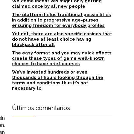
Welcome incentives might only getting
claimed once by all new people
The platform helps traditional possibilities
in addition to progressive age-purses,
ensuring freedom for everybody profiles
Yet not, there are also specific casinos that
do not have at least choice having
blackjack after all
The easy format and you may quick effects
create these types of game well-known
choices to have brief courses
We’ve invested hundreds or even
thousands of hours looking through the
terms and conditions thus it’s not
necessary to
Últimos comentarios
ein
n.
en