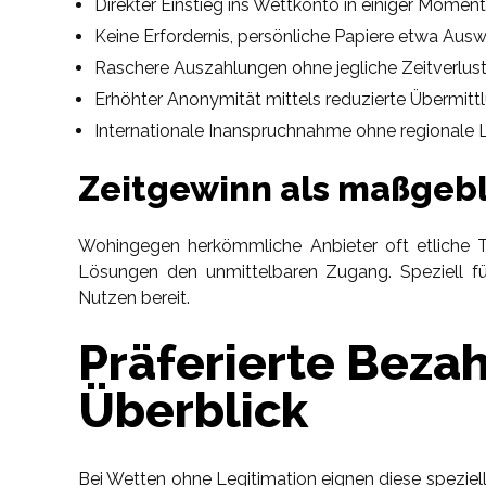
Direkter Einstieg ins Wettkonto in einiger Momen
Keine Erfordernis, persönliche Papiere etwa Aus
Raschere Auszahlungen ohne jegliche Zeitverluste
Erhöhter Anonymität mittels reduzierte Übermitt
Internationale Inanspruchnahme ohne regionale
Zeitgewinn als maßgebl
Wohingegen herkömmliche Anbieter oft etliche Ta
Lösungen den unmittelbaren Zugang. Speziell fü
Nutzen bereit.
Präferierte Bezah
Überblick
Bei Wetten ohne Legitimation eignen diese speziell