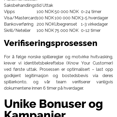
Saksbehandlingstid Uttak
Vipps
100 NOK
50 000 NOK
0-24 timer
Visa/Mastercard
100 NOK
100 000 NOK
3-5 hverdager
Bankoverføring
200 NOK
Ubegrenset
1-3 virkedager
Skrill/Neteller
100 NOK
75 000 NOK
0-12 timer
Verifiseringsprosessen
For å følge norske spilleregler og motvirke hvitvasking,
krever vi identitetsbekreftelse (Know Your Customer)
ved første uttak. Prosessen er optimalisert – last opp
godkjent legitimasjon og bostedsbevis via deres
spillerkonto, og vår team verifiserer vanligvis
dokumentene innen 6 timer på hverdager.
Unike Bonuser og
Kampanjer