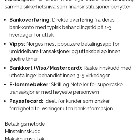
samme sikkerhetsnivå som finansinstitusjoner benytter.
Bankoverføring:
Direkte overføring fra deres
bankkonto med typisk behandlingstid på 1-3
hverdager for uttak
Vipps:
Norges mest populære betalingsapp for
umiddelbare transaksjoner og uttaksbeløp innen
tjuefire timer
Bankkort (Visa/Mastercard):
Raske innskudd med
utbetalinger behandlet innen 3-5 virkedager
E-lommebøker:
Skrill og Neteller for superraske
transaksjoner med høyeste personvern
Paysafecard:
Ideell for kunder som ønsker
ferdigbetalte løsninger uten bankinformasjon
Betalingsmetode
Minsteinnskudd
Maksimumsuttak