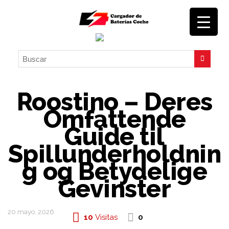
Roostino – Deres
Omfattende
Guide til
Spillunderholdnin
g og Betydelige
Gevinster
20 mayo, 2026
10
Visitas
0