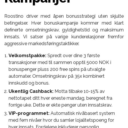
Roostino driver med åpen bonusstrategi uten skjulte
betingelser. Hver bonuskampanje kommer med klart
definerte omsetningskrav, gyldighetstid og maksimum
innsats. Vi satser på varige kunderelasjoner fremfor
aggressive markedsføringstaktikker.
Velkomstpakke:
Spredt over dine 3 første
transaksjoner med til sammen opptil 5000 NOK i
bonuspenger pluss 200 free spins på utvalgte
automater. Omsetningskrav på 35x kombinert
innskudd og bonus.
Ukentlig Cashback:
Motta tilbake 10-15% av
nettotapet ditt hver eneste mandag, beregnet fra
forrige uke. Dette er ekte penger uten innsatskrav.
VIP-programmet:
Automatisk nivåbasert system
med fem nivåer hvor du samler lojalitetspoeng for
hver innsats. Fordelene inkluderer personlig