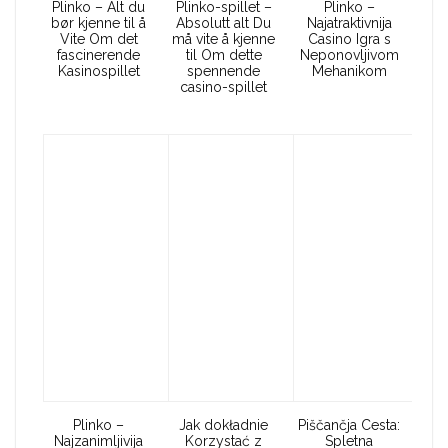
Plinko – Alt du
Plinko-spillet –
Plinko –
bør kjenne til å
Absolutt alt Du
Najatraktivnija
Vite Om det
må vite å kjenne
Casino Igra s
fascinerende
til Om dette
Neponovljivom
Kasinospillet
spennende
Mehanikom
casino-spillet
Plinko –
Jak dokładnie
Piščančja Cesta:
Najzanimljivija
Korzystać z
Spletna