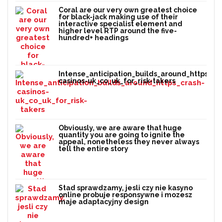
Coral are our very own greatest choice
for black-jack making use of their
interactive specialist element and
higher level RTP around the five-
hundred+ headings
Intense_anticipation_builds_around_https_cr
casinos-uk_co_uk_for_risk-takers
Obviously, we are aware that huge
quantity you are going to ignite the
appeal, nonetheless they never always
tell the entire story
Stad sprawdzamy, jesli czy nie kasyno
online probuje responsywne i mozesz
maje adaptacyjny design