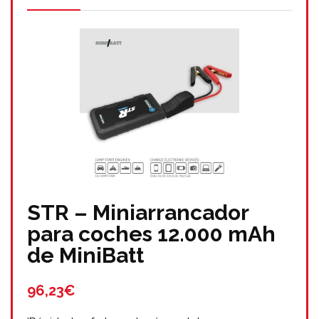
STR – Miniarrancador
para coches 12.000 mAh
de MiniBatt
96,23€