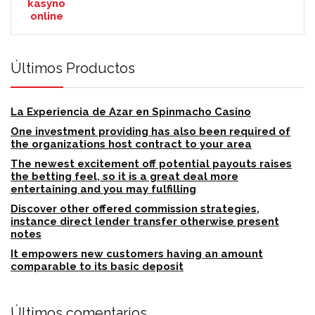
Últimos Productos
La Experiencia de Azar en Spinmacho Casino
One investment providing has also been required of
the organizations host contract to your area
The newest excitement off potential payouts raises
the betting feel, so it is a great deal more
entertaining and you may fulfilling
Discover other offered commission strategies,
instance direct lender transfer otherwise present
notes
It empowers new customers having an amount
comparable to its basic deposit
Últimos comentarios