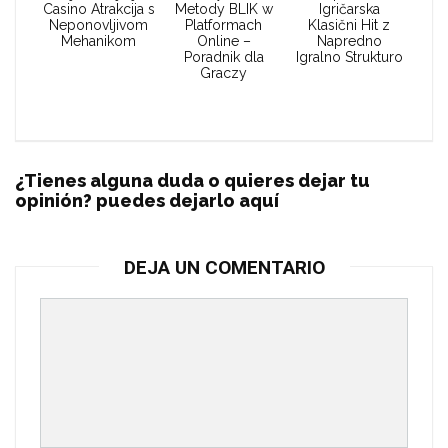
Casino Atrakcija s
Metody BLIK w
Igričarska
Neponovljivom
Platformach
Klasični Hit z
Mehanikom
Online –
Napredno
Poradnik dla
Igralno Strukturo
Graczy
¿Tienes alguna duda o quieres dejar tu
opinión? puedes dejarlo aquí
DEJA UN COMENTARIO