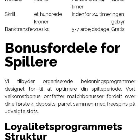
timer
Skrill
et hundrede
Indenfor 24 timer
Ingen
kroner
gebyr
Banktransfer
200 kr.
5-7 arbejdsdage
Gratis
Bonusfordele for
Spillere
Vi tilbyder organiserede belønningsprogrammer
designet for til at optimere din spilleperiode. Vort
velkomstbonus omfatter matchbonusser fordelt over
dine første 4 deposits, parret sammen med freespins på
udvalgte slots.
Loyalitetsprogrammets
Struktur