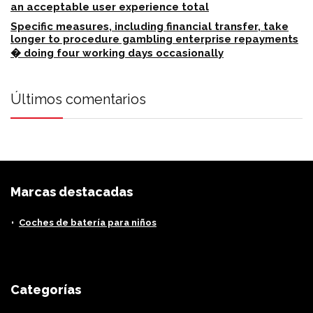
an acceptable user experience total
Specific measures, including financial transfer, take
longer to procedure gambling enterprise repayments
� doing four working days occasionally
Últimos comentarios
Marcas destacadas
Coches de batería para niños
Categorías