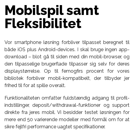
Mobilspil samt
Fleksibilitet
Vor smartphone løsning forbliver tilpasset beregnet til
både iOS plus Android-devices. I skal bruge ingen app-
download – blot gå til siden med din mobil-browser, og
den tilpasselige brugerflade tilpasser sig selv for deres
displaystørrelse. Op til femogfirs procent for vores
bibliotek forbliver mobil-kompatibelt, der tilbyder jer
frihed til for at spille overalt.
Funktionaliteten omfatter fuldstændig adgang til profil-
indstillinger, deposit/withdrawal-funktioner og support
direkte fra jeres mobil. Vi besidder testet løsningen for
mere end 50 varierende modeller med formål om for at
sikre fejlfri performance uagtet specifikationer.