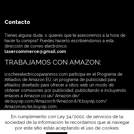
Contacto
Tienes alguna duda, o quieres que te asesoremos a la hora de
hacer tu compra? Puedes hacerlo escribiéndonos a esta
dirección de correo electrónico:
lasercommerce@gmail.com
TRABAJAMOS CON AMAZON:
icocheselectricosparaninos.com participa en el Programa de
Afiliados de Amazon EU, un programa de publicidad para
afiliados diseñado para ofrecer a sitios web un modo de
obtener comisiones por publicidad, publicitando e incluyendo
enlaces a Amazon.co.uk/ Amazon.de/
de.buyvip.com/Amazon.fr/Amazon.it/it.buyvip.com/
Amazon.es/es.buyvip.com.
En cumplimiento con Ley 34/2002, de servicios de la
sociedad de la información te recordamos que al navegar
por este sitio estás aceptando el uso de cookies.
2019@ Cargador de baterias Coche. Todos los derechos