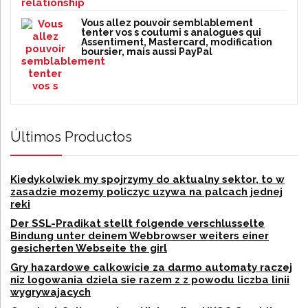
Vous allez pouvoir semblablement
tenter vos s coutumi s analogues qui
Assentiment, Mastercard, modification
boursier, mais aussi PayPal
Últimos Productos
Kiedykolwiek my spojrzymy do aktualny sektor, to w
zasadzie mozemy policzyc uzywa na palcach jednej
reki
Der SSL-Pradikat stellt folgende verschlusselte
Bindung unter deinem Webbrowser weiters einer
gesicherten Webseite the girl
Gry hazardowe calkowicie za darmo automaty raczej
niz logowania dziela sie razem z z powodu liczba linii
wygrywajacych