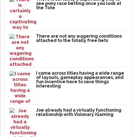
see pony race betting once you look at
the Tote
There are not any wagering conditions
attached to the totally free bets
I came across titles having a wide range
of layouts, gameplay appearances, and
fun incentive have to save things
interesting
Joe already had a virtually functioning
relationship with Visionary iGaming