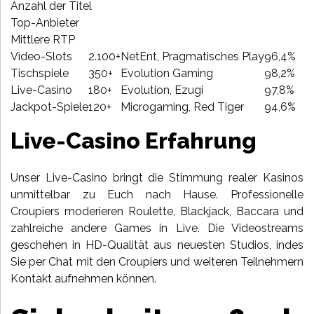
Anzahl der Titel
Top-Anbieter
Mittlere RTP
Video-Slots
2.100+
NetEnt, Pragmatisches Play
96,4%
Tischspiele
350+
Evolution Gaming
98,2%
Live-Casino
180+
Evolution, Ezugi
97,8%
Jackpot-Spiele
120+
Microgaming, Red Tiger
94,6%
Live-Casino Erfahrung
Unser Live-Casino bringt die Stimmung realer Kasinos
unmittelbar zu Euch nach Hause. Professionelle
Croupiers moderieren Roulette, Blackjack, Baccara und
zahlreiche andere Games in Live. Die Videostreams
geschehen in HD-Qualität aus neuesten Studios, indes
Sie per Chat mit den Croupiers und weiteren Teilnehmern
Kontakt aufnehmen können.