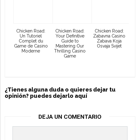
Chicken Road:
Chicken Road:
Chicken Road:
Un Tutoriel
Your Definitive
Zabavna Casino
Complet du
Guide to
Zabava Koja
Game de Casino
Mastering Our
Osvaja Svijet
Moderne
Thrilling Casino
Game
¿Tienes alguna duda o quieres dejar tu
opinión? puedes dejarlo aquí
DEJA UN COMENTARIO