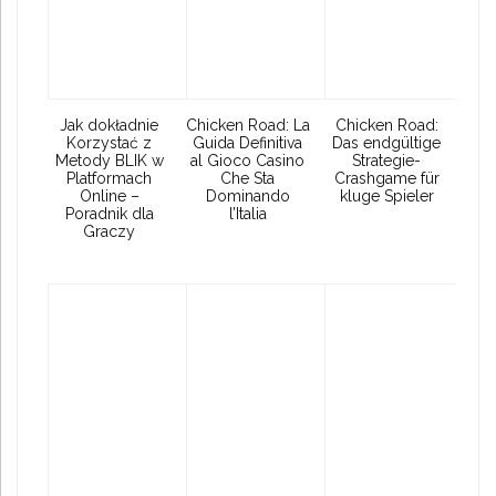
Jak dokładnie
Chicken Road: La
Chicken Road:
Korzystać z
Guida Definitiva
Das endgültige
Metody BLIK w
al Gioco Casino
Strategie-
Platformach
Che Sta
Crashgame für
Online –
Dominando
kluge Spieler
Poradnik dla
l’Italia
Graczy