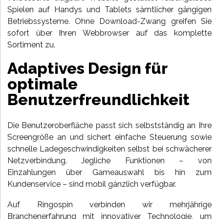
Spielen auf Handys und Tablets sämtlicher gängigen
Betriebssysteme. Ohne Download-Zwang greifen Sie
sofort über Ihren Webbrowser auf das komplette
Sortiment zu.
Adaptives Design für
optimale
Benutzerfreundlichkeit
Die Benutzeroberfläche passt sich selbstständig an Ihre
Screengröße an und sichert einfache Steuerung sowie
schnelle Ladegeschwindigkeiten selbst bei schwächerer
Netzverbindung. Jegliche Funktionen – von
Einzahlungen über Gameauswahl bis hin zum
Kundenservice – sind mobil gänzlich verfügbar.
Auf Ringospin verbinden wir mehrjährige
Branchenerfahrung mit innovativer Technologie, um