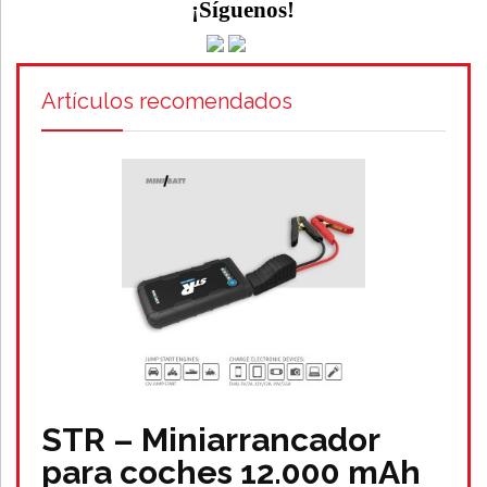
¡Síguenos!
Artículos recomendados
STR – Miniarrancador
para coches 12.000 mAh