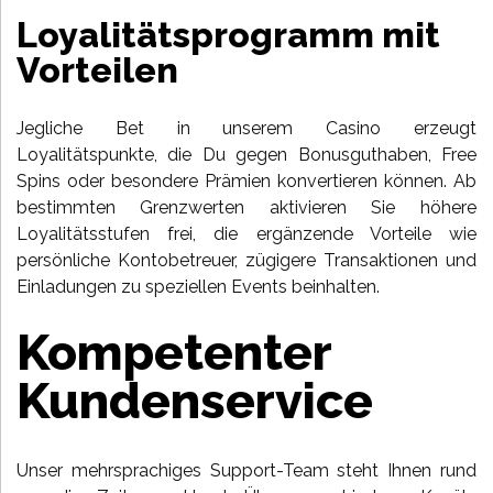
Loyalitätsprogramm mit
Vorteilen
Jegliche Bet in unserem Casino erzeugt
Loyalitätspunkte, die Du gegen Bonusguthaben, Free
Spins oder besondere Prämien konvertieren können. Ab
bestimmten Grenzwerten aktivieren Sie höhere
Loyalitätsstufen frei, die ergänzende Vorteile wie
persönliche Kontobetreuer, zügigere Transaktionen und
Einladungen zu speziellen Events beinhalten.
Kompetenter
Kundenservice
Unser mehrsprachiges Support-Team steht Ihnen rund