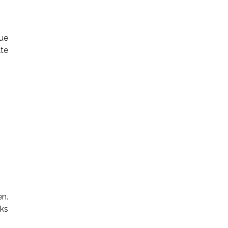
ue
te
en.
cks