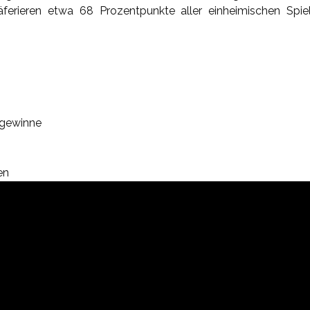
erieren etwa 68 Prozentpunkte aller einheimischen Spiel
agewinne
en