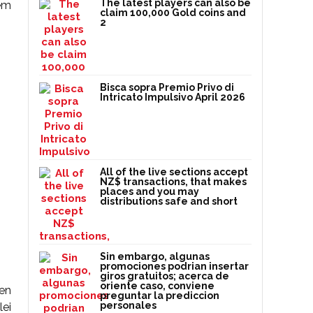
The latest players can also be
em
claim 100,000 Gold coins and
2
Bisca sopra Premio Privo di
Intricato Impulsivo April 2026
All of the live sections accept
NZ$ transactions, that makes
places and you may
distributions safe and short
Sin embargo, algunas
promociones podrian insertar
giros gratuitos; acerca de
oriente caso, conviene
en
preguntar la prediccion
personales
lei