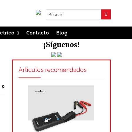
ctrico
Contacto
Blog
¡Síguenos!
Artículos recomendados
0