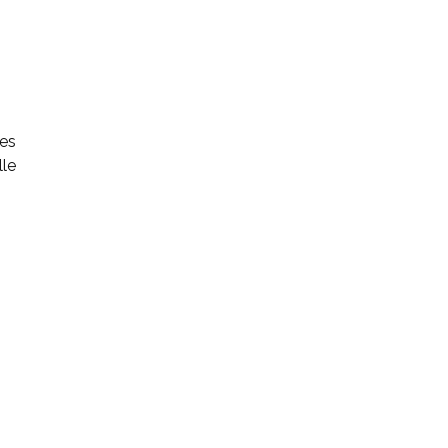
tes
le