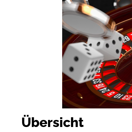
Übersicht