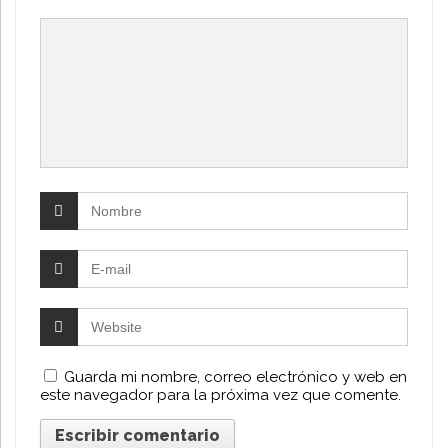
Guarda mi nombre, correo electrónico y web en
este navegador para la próxima vez que comente.