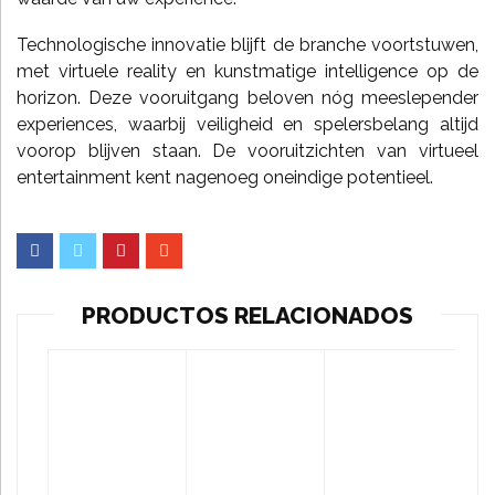
Technologische innovatie blijft de branche voortstuwen,
met virtuele reality en kunstmatige intelligence op de
horizon. Deze vooruitgang beloven nóg meeslepender
experiences, waarbij veiligheid en spelersbelang altijd
voorop blijven staan. De vooruitzichten van virtueel
entertainment kent nagenoeg oneindige potentieel.
PRODUCTOS RELACIONADOS