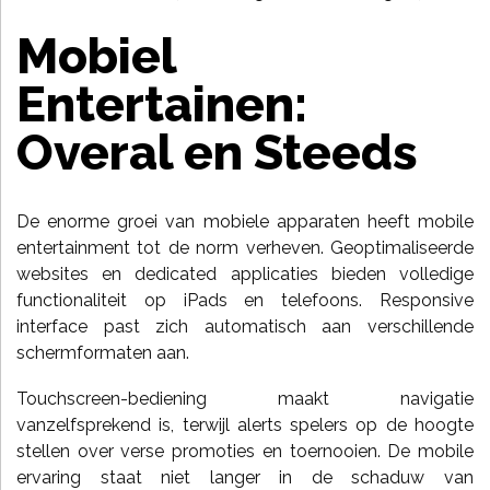
Mobiel
Entertainen:
Overal en Steeds
De enorme groei van mobiele apparaten heeft mobile
entertainment tot de norm verheven. Geoptimaliseerde
websites en dedicated applicaties bieden volledige
functionaliteit op iPads en telefoons. Responsive
interface past zich automatisch aan verschillende
schermformaten aan.
Touchscreen-bediening maakt navigatie
vanzelfsprekend is, terwijl alerts spelers op de hoogte
stellen over verse promoties en toernooien. De mobile
ervaring staat niet langer in de schaduw van