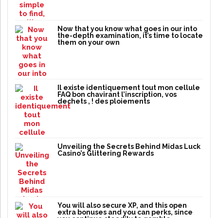
Now that you know what goes in our into
the-depth examination, it’s time to locate
them on your own
Il existe identiquement tout mon cellule
FAQ bon chavirant l’inscription, vos
dechets , ! des ploiements
Unveiling the Secrets Behind Midas Luck
Casino’s Glittering Rewards
You will also secure XP, and this open
extra bonuses and you can perks, since