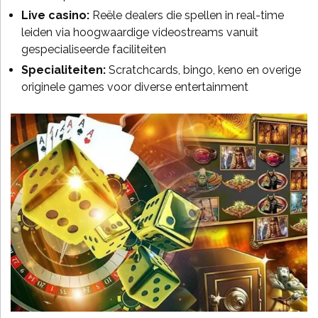
Live casino:
Reële dealers die spellen in real-time
leiden via hoogwaardige videostreams vanuit
gespecialiseerde faciliteiten
Specialiteiten:
Scratchcards, bingo, keno en overige
originele games voor diverse entertainment