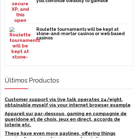
you continue steadily to gamble
Roulette tournaments will be kept at
stone-and-mortar casinos or web based
casinos
Últimos Productos
Customer support via live talk operates 24/eight,
obtainable myself via your internet browser example
Appareil sur par-dessous, gaming en compagnie de
gueridone et de choix, jeux en direct, accords de
loterie etc.
These have even more paylines, offering things