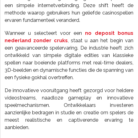
een simpele internetverbinding. Deze shift heeft de
methode waarop gebruikers hun geliefde casinospellen
ervaren fundamenteel veranderd.
Wanneer u selecteert voor een
no deposit bonus
nederland zonder cruks
, staat u aan het begin van
een geavanceerde spelervaring. De industrie heeft zich
ontwikkeld van simpele digitale edities van klassieke
spellen naar boeiende platforms met real-time dealers,
3D-beelden en dynamische functies die de spanning van
een fysieke gokhal overtreffen.
De innovatieve vooruitgang heeft gezorgd voor heldere
videostreams, naadloze gameplay en innovatieve
speelmechanismen. Ontwikkelaars investeren
aanzienlijke bedragen in studie en creatie om spelers de
meest realistische en captiverende ervaring te
aanbieden.