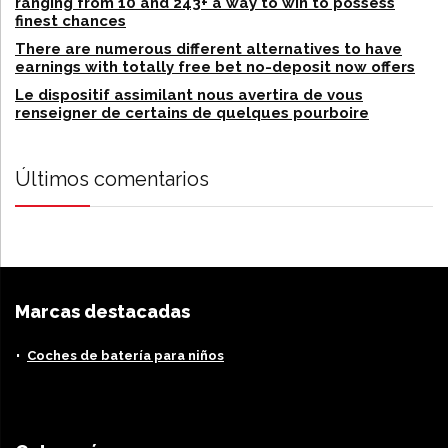
ranging from 10 and 243+ a way to win to possess
finest chances
There are numerous different alternatives to have
earnings with totally free bet no-deposit now offers
Le dispositif assimilant nous avertira de vous
renseigner de certains de quelques pourboire
Últimos comentarios
Marcas destacadas
Coches de batería para niños