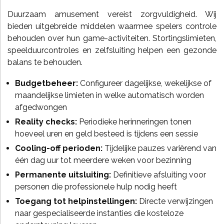
Duurzaam amusement vereist zorgvuldigheid. Wij
bieden uitgebreide middelen waarmee spelers controle
behouden over hun game-activiteiten. Stortingslimieten,
speelduurcontroles en zelfsluiting helpen een gezonde
balans te behouden.
Budgetbeheer:
Configureer dagelijkse, wekelijkse of
maandelijkse limieten in welke automatisch worden
afgedwongen
Reality checks:
Periodieke herinneringen tonen
hoeveel uren en geld besteed is tijdens een sessie
Cooling-off perioden:
Tijdelijke pauzes variërend van
één dag uur tot meerdere weken voor bezinning
Permanente uitsluiting:
Definitieve afsluiting voor
personen die professionele hulp nodig heeft
Toegang tot helpinstellingen:
Directe verwijzingen
naar gespecialiseerde instanties die kosteloze