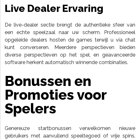
Live Dealer Ervaring
De live-dealer sectie brengt de authentieke sfeer van
een echte speelzaal naar uw scherm. Professioneel
opgeleide dealers hosten de games terwijl u via chat
kunt converseren. Meerdere perspectieven bieden
diverse perspectieven op het spel, en geavanceerde
software herkent automatisch winnende combinaties.
Bonussen en
Promoties voor
Spelers
Genereuze startbonussen verwelkomen nieuwe
gebruikers met aanvullend speeltegoed of vrije spins.