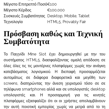
Μέγιστο Επιτρεπτό Ποσό
€100
Μέγιστο Κέρδος
€100,000
Συσκευές Συμβατότητας
Desktop, Mobile, Tablet
Τεχνολογία
HTML5, Provably Fair
Πρόσβαση καθώς και Τεχνική
Συμβατότητα
Το Παιχνίδι Mine Slot έχει δημιουργηθεί με την του
συστήματος HTML5, διασφαλίζοντας ομαλή απόδοση σε
όλες όλες τις τις μοντέρνες πλατφόρμες χωρίς την ανάγκη
κατεβάσματος λογισμικού. Η διεπαφή προσαρμόζεται
αυτομάτως σε διάφορα διαφορετικά και μεγέθη των
screens, διατηρώντας την άνεση χειρισμού τόσο σε σε
τηλέφωνα smartphones αλλά και σε υπολογιστές desktop
υπολογιστές και. Η προσαρμογή για τις κινητές
πλατφόρμες εξασφαλίζει ότι οι οι χρήστες απολαμβάνουν
την αυτή ποιοτική εμπειρίας χωρίς να μετρά από το τη