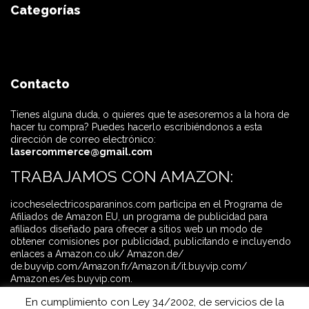
Categorías
Contacto
Tienes alguna duda, o quieres que te asesoremos a la hora de
hacer tu compra? Puedes hacerlo escribiéndonos a esta
dirección de correo electrónico:
lasercommerce@gmail.com
TRABAJAMOS CON AMAZON:
icocheselectricosparaninos.com participa en el Programa de
Afiliados de Amazon EU, un programa de publicidad para
afiliados diseñado para ofrecer a sitios web un modo de
obtener comisiones por publicidad, publicitando e incluyendo
enlaces a Amazon.co.uk/ Amazon.de/
de.buyvip.com/Amazon.fr/Amazon.it/it.buyvip.com/
Amazon.es/es.buyvip.com.
En cumplimiento con Ley 34/2002, de servicios de la