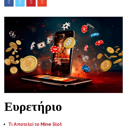
Ευρετήριο
Τι Αποτελεί το Mine Slot