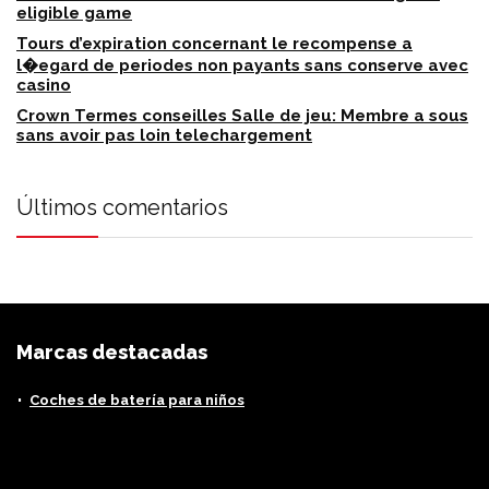
eligible game
Tours d’expiration concernant le recompense a
l�egard de periodes non payants sans conserve avec
casino
Crown Termes conseilles Salle de jeu: Membre a sous
sans avoir pas loin telechargement
Últimos comentarios
Marcas destacadas
Coches de batería para niños