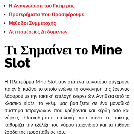
Η Αναγνώριση του Γκέιμ μας
Προτερήματα που Προσφέρουμε
Μέθοδοι Συμμετοχής
Λεπτομέρειες Δεδομένων
Τι Σημαίνει το Mine
Slot
Η Πλατφόρμα Mine Slot συνιστά ένα καινοτόμο σύγχρονο
παιχνίδι καζίνο το οποίο ενώνει τη συγκίνηση της έρευνας
λάφυρου με την τακτική επιλογή ενεργειών. Αντίθετα από τα
κλασικά slots, το γκέιμ μας βασίζεται σε ένα μοναδικό
σύστημα τετραγώνων που κρύβονται και κέρδη όσο και
νάρκες. Οποιαδήποτε επιλογή που κάνει ο παίκτης
καθορίζει την εξέλιξη του γύρου παιχνιδιού και τα πιθανά
έσοδα της προσπάθειάς του.