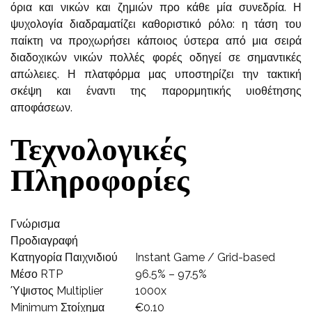
όρια και νικών και ζημιών προ κάθε μία συνεδρία. Η
ψυχολογία διαδραματίζει καθοριστικό ρόλο: η τάση του
παίκτη να προχωρήσει κάποιος ύστερα από μια σειρά
διαδοχικών νικών πολλές φορές οδηγεί σε σημαντικές
απώλειες. Η πλατφόρμα μας υποστηρίζει την τακτική
σκέψη και έναντι της παρορμητικής υιοθέτησης
αποφάσεων.
Τεχνολογικές
Πληροφορίες
Γνώρισμα
Προδιαγραφή
Κατηγορία Παιχνιδιού
Instant Game / Grid-based
Μέσο RTP
96.5% – 97.5%
Ύψιστος Multiplier
1000x
Minimum Στοίχημα
€0.10