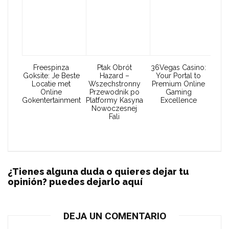
Freespinza
Ptak Obrót
36Vegas Casino:
Goksite: Je Beste
Hazard –
Your Portal to
Locatie met
Wszechstronny
Premium Online
Online
Przewodnik po
Gaming
Gokentertainment
Platformy Kasyna
Excellence
Nowoczesnej
Fali
¿Tienes alguna duda o quieres dejar tu
opinión? puedes dejarlo aquí
DEJA UN COMENTARIO