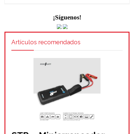
¡Síguenos!
Artículos recomendados