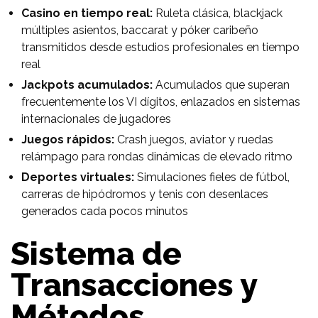
Casino en tiempo real:
Ruleta clásica, blackjack
múltiples asientos, baccarat y póker caribeño
transmitidos desde estudios profesionales en tiempo
real
Jackpots acumulados:
Acumulados que superan
frecuentemente los VI dígitos, enlazados en sistemas
internacionales de jugadores
Juegos rápidos:
Crash juegos, aviator y ruedas
relámpago para rondas dinámicas de elevado ritmo
Deportes virtuales:
Simulaciones fieles de fútbol,
carreras de hipódromos y tenis con desenlaces
generados cada pocos minutos
Sistema de
Transacciones y
Métodos