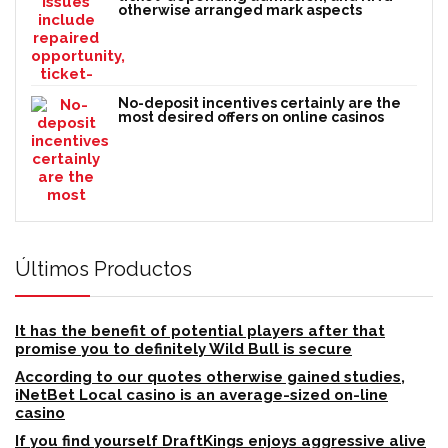
otherwise arranged mark aspects
No-deposit incentives certainly are the
most desired offers on online casinos
Últimos Productos
It has the benefit of potential players after that
promise you to definitely Wild Bull is secure
According to our quotes otherwise gained studies,
iNetBet Local casino is an average-sized on-line
casino
If you find yourself DraftKings enjoys aggressive alive