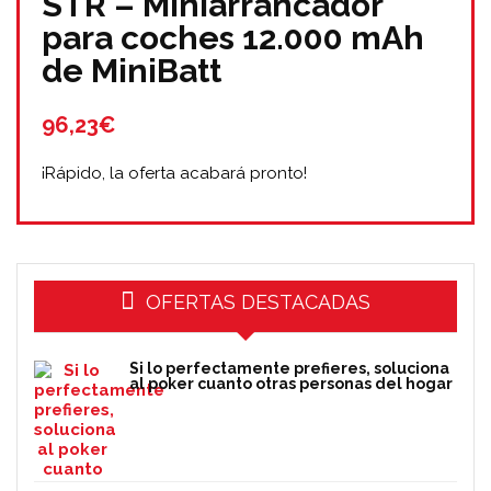
STR – Miniarrancador
para coches 12.000 mAh
de MiniBatt
96,23€
¡Rápido, la oferta acabará pronto!
OFERTAS DESTACADAS
Si lo perfectamente prefieres, soluciona
al poker cuanto otras personas del hogar