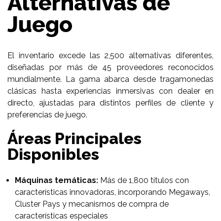
Alternativas de
Juego
El inventario excede las 2,500 alternativas diferentes,
diseñadas por más de 45 proveedores reconocidos
mundialmente. La gama abarca desde tragamonedas
clásicas hasta experiencias inmersivas con dealer en
directo, ajustadas para distintos perfiles de cliente y
preferencias de juego.
Áreas Principales
Disponibles
Máquinas temáticas:
Más de 1,800 títulos con
características innovadoras, incorporando Megaways,
Cluster Pays y mecanismos de compra de
características especiales