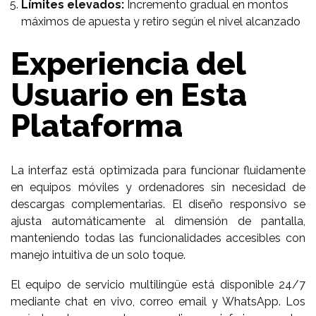
Límites elevados:
Incremento gradual en montos
máximos de apuesta y retiro según el nivel alcanzado
Experiencia del
Usuario en Esta
Plataforma
La interfaz está optimizada para funcionar fluidamente
en equipos móviles y ordenadores sin necesidad de
descargas complementarias. El diseño responsivo se
ajusta automáticamente al dimensión de pantalla,
manteniendo todas las funcionalidades accesibles con
manejo intuitiva de un solo toque.
El equipo de servicio multilingüe está disponible 24/7
mediante chat en vivo, correo email y WhatsApp. Los