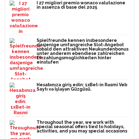
I 27 migliori premio wonaco valutazione
in assenza di base del 2025
Spielfreunde kennen insbesondere
dasjenige umfangreiche Slot-Angebot
sobald den attraktiven Neukundenbonus
unter anderem ebendiese zahlreichen
Einzahlungsmoglichkeiten hinter
einstufen
Hesabınıza giriş edin: 1xBet-in Rəsmi Veb
Saytı və İşləyən Güzgüsü.
Throughout the year, we work with
special seasonal offers tied to holidays,
activities, and you may special occasions