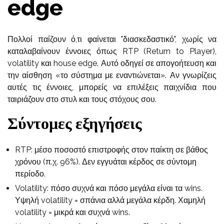
edge
Πολλοί παίζουν ό,τι φαίνεται "διασκεδαστικό", χωρίς να
καταλαβαίνουν έννοιες όπως RTP (Return to Player),
volatility και house edge. Αυτό οδηγεί σε απογοήτευση και
την αίσθηση «το σύστημα με εναντιώνεται». Αν γνωρίζεις
αυτές τις έννοιες, μπορείς να επιλέξεις παιχνίδια που
ταιριάζουν στο στυλ και τους στόχους σου.
Σύντομες εξηγήσεις
RTP: μέσο ποσοστό επιστροφής στον παίκτη σε βάθος
χρόνου (π.χ. 96%). Δεν εγγυάται κέρδος σε σύντομη
περίοδο.
Volatility: πόσο συχνά και πόσο μεγάλα είναι τα wins.
Υψηλή volatility = σπάνια αλλά μεγάλα κέρδη. Χαμηλή
volatility = μικρά και συχνά wins.