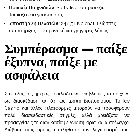
Ποικιλία Παιχνιδιών:
Slots, live, επιτραπέζια —
Ταιριάζει στα γούστα σου;
Υποστήριξη Πελατών:
24/7; Live chat; Γλώσσες
υποστήριξης — Σημαντικό για γρήγορες λύσεις.
Συμπέρασμα — παίξε
έξυπνα, παίξε με
ασφάλεια
Στο τέλος της ημέρας, το κλειδί είναι να βλέπεις το παιχνίδι
ως διασκέδαση και όχι ως τρόπο βιοπορισμού. Το Ice
Casino και άλλες πλατφόρμες μπορούν να προσφέρουν
πολύ διασκεδαστικές στιγμές, αλλά χρειάζεται να
προσεγγίσεις τη διαδικασία με γνώση, όρια και αυτοέλεγχο.
Διάβασε τους όρους, επαλήθευσε τον λογαριασμό σου,