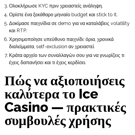
Ολοκλήρωσε KYC πριν χρειαστείς ανάληψη.
Ορίστε ένα ξεκάθαρο μηνιαίο budget και stick to it.
Δοκίμασε παιχνίδια σε demo για να καταλάβεις volatility
και RTP.
Χρησιμοποίησε υπεύθυνο παιχνίδι: όρια, χρονικά
διαλείμματα, self-exclusion αν χρειαστεί.
Κράτα αρχείο των συναλλαγών σου για να γνωρίζεις τι
έχεις δαπανήσει και τι έχεις κερδίσει.
Πώς να αξιοποιήσεις
καλύτερα το Ice
Casino — πρακτικές
συμβουλές χρήσης