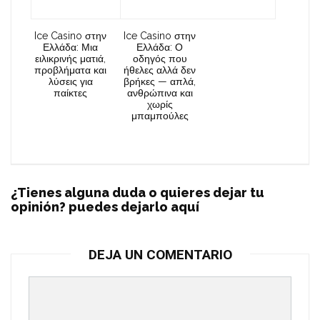
Ice Casino στην
Ice Casino στην
Ελλάδα: Μια
Ελλάδα: Ο
ειλικρινής ματιά,
οδηγός που
προβλήματα και
ήθελες αλλά δεν
λύσεις για
βρήκες — απλά,
παίκτες
ανθρώπινα και
χωρίς
μπαμπούλες
¿Tienes alguna duda o quieres dejar tu
opinión? puedes dejarlo aquí
DEJA UN COMENTARIO