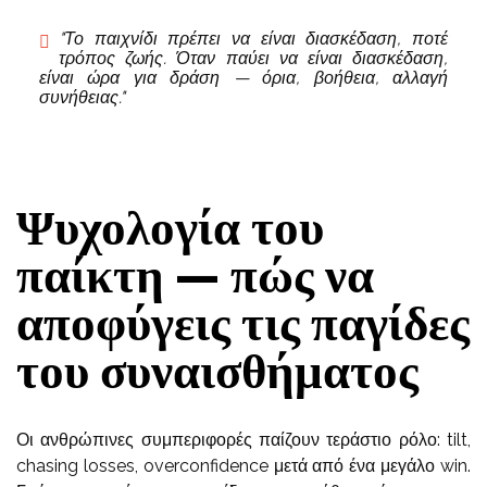
"Το παιχνίδι πρέπει να είναι διασκέδαση, ποτέ
τρόπος ζωής. Όταν παύει να είναι διασκέδαση,
είναι ώρα για δράση — όρια, βοήθεια, αλλαγή
συνήθειας."
Ψυχολογία του
παίκτη — πώς να
αποφύγεις τις παγίδες
του συναισθήματος
Οι ανθρώπινες συμπεριφορές παίζουν τεράστιο ρόλο: tilt,
chasing losses, overconfidence μετά από ένα μεγάλο win.