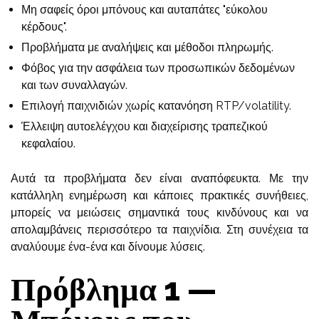
Μη σαφείς όροι μπόνους και αυταπάτες "εύκολου
κέρδους".
Προβλήματα με αναλήψεις και μέθοδοι πληρωμής.
Φόβος για την ασφάλεια των προσωπικών δεδομένων
και των συναλλαγών.
Επιλογή παιχνιδιών χωρίς κατανόηση RTP/volatility.
Έλλειψη αυτοελέγχου και διαχείρισης τραπεζικού
κεφαλαίου.
Αυτά τα προβλήματα δεν είναι αναπόφευκτα. Με την
κατάλληλη ενημέρωση και κάποιες πρακτικές συνήθειες,
μπορείς να μειώσεις σημαντικά τους κινδύνους και να
απολαμβάνεις περισσότερο τα παιχνίδια. Στη συνέχεια τα
αναλύουμε ένα-ένα και δίνουμε λύσεις.
Πρόβλημα 1 —