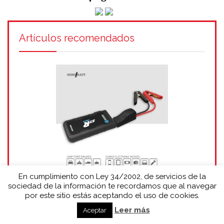
Artículos recomendados
En cumplimiento con Ley 34/2002, de servicios de la
sociedad de la información te recordamos que al navegar
STR – Miniarrancador
por este sitio estás aceptando el uso de cookies.
para coches 12.000 mAh
Leer más
Aceptar
de MiniBatt