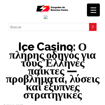
Ice Casino: Ο
πλήρης οδηγός για
τους Έλληνες
παίκτες —
προβλήματα, λύσεις
και έξυπνες
στρατηγικές