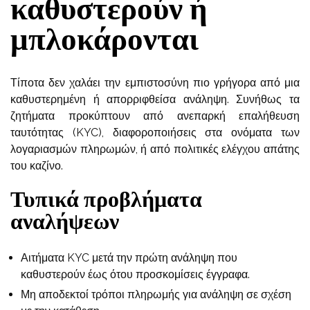
καθυστερούν ή
μπλοκάρονται
Τίποτα δεν χαλάει την εμπιστοσύνη πιο γρήγορα από μια
καθυστερημένη ή απορριφθείσα ανάληψη. Συνήθως τα
ζητήματα προκύπτουν από ανεπαρκή επαλήθευση
ταυτότητας (KYC), διαφοροποιήσεις στα ονόματα των
λογαριασμών πληρωμών, ή από πολιτικές ελέγχου απάτης
του καζίνο.
Τυπικά προβλήματα
αναλήψεων
Αιτήματα KYC μετά την πρώτη ανάληψη που
καθυστερούν έως ότου προσκομίσεις έγγραφα.
Μη αποδεκτοί τρόποι πληρωμής για ανάληψη σε σχέση