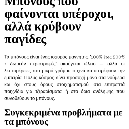
Μπόνους που
φαίνονται υπέροχοι,
αλλά κρύβουν
παγίδες
Τα μπόνους είναι ένας ισχυρός μαγνήτης. "100% έως 500€
+ δωρεάν περιστροφές" ακούγεται τέλειο — αλλά οι
λεπτομέρειες στο μικρό γράμμα συχνά καταστρέφουν την
εμπειρία. Πολύς κόσμος δίνει προσοχή μόνο στα νούμερα
και όχι στους όρους στοιχηματισμού, στα επιτρεπτά
παιχνίδια για τζιραρίσματα, ή στα όρια ανάληψης που
συνοδεύουν το μπόνους.
Συγκεκριμένα προβλήματα με
τα μπόνους