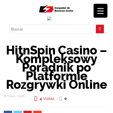
HitnSpin Casino –
Kompleksowy
Poradnik po
Platformie
Rozgrywki Online
8 mayo, 2026
4
Visitas
0