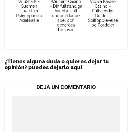
WinShark –
Winnerz Casino
VipSta Kasino
Suomen
– Din fullständiga
Casino –
Luotetuin
handbok till
Fullstendig
Peliympäristö
underhållande
Guide til
Asiakkaille
spel och
Spillopplevelse
generösa
og Fordeler
bonusar
¿Tienes alguna duda o quieres dejar tu
opinión? puedes dejarlo aquí
DEJA UN COMENTARIO