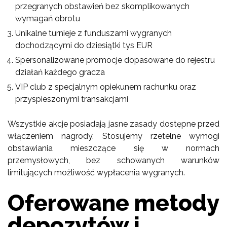
przegranych obstawień bez skomplikowanych
wymagań obrotu
Unikalne turnieje z funduszami wygranych
dochodzącymi do dziesiątki tys EUR
Spersonalizowane promocje dopasowane do rejestru
działań każdego gracza
VIP club z specjalnym opiekunem rachunku oraz
przyspieszonymi transakcjami
Wszystkie akcje posiadają jasne zasady dostępne przed
włączeniem nagrody. Stosujemy rzetelne wymogi
obstawiania mieszczące się w normach
przemysłowych, bez schowanych warunków
limitujących możliwość wypłacenia wygranych.
Oferowane metody
depozytów i