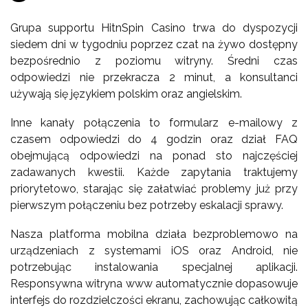
Grupa supportu HitnSpin Casino trwa do dyspozycji
siedem dni w tygodniu poprzez czat na żywo dostępny
bezpośrednio z poziomu witryny. Średni czas
odpowiedzi nie przekracza 2 minut, a konsultanci
używają się językiem polskim oraz angielskim.
Inne kanały połączenia to formularz e-mailowy z
czasem odpowiedzi do 4 godzin oraz dział FAQ
obejmującą odpowiedzi na ponad sto najczęściej
zadawanych kwestii. Każde zapytania traktujemy
priorytetowo, starając się załatwiać problemy już przy
pierwszym połączeniu bez potrzeby eskalacji sprawy.
Nasza platforma mobilna działa bezproblemowo na
urządzeniach z systemami iOS oraz Android, nie
potrzebując instalowania specjalnej aplikacji.
Responsywna witryna www automatycznie dopasowuje
interfejs do rozdzielczości ekranu, zachowując całkowitą