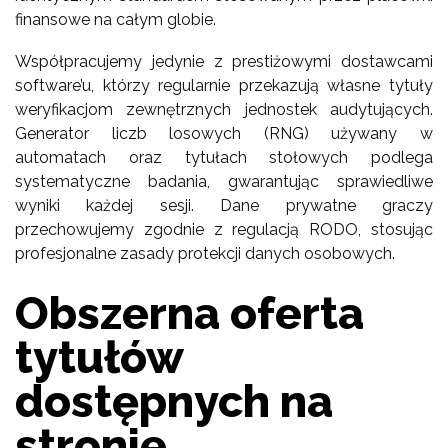
finansowe na całym globie.
Współpracujemy jedynie z prestiżowymi dostawcami
software’u, którzy regularnie przekazują własne tytuły
weryfikacjom zewnętrznych jednostek audytujących.
Generator liczb losowych (RNG) używany w
automatach oraz tytułach stołowych podlega
systematyczne badania, gwarantując sprawiedliwe
wyniki każdej sesji. Dane prywatne graczy
przechowujemy zgodnie z regulacją RODO, stosując
profesjonalne zasady protekcji danych osobowych.
Obszerna oferta
tytułów
dostępnych na
stronie