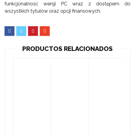
funkcjonalność wersji PC wraz z dostępem do
wszystkich tytułów oraz opcji finansowych.
PRODUCTOS RELACIONADOS