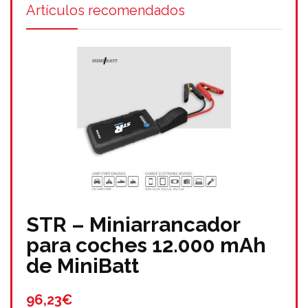
Artículos recomendados
STR – Miniarrancador
para coches 12.000 mAh
de MiniBatt
96,23€