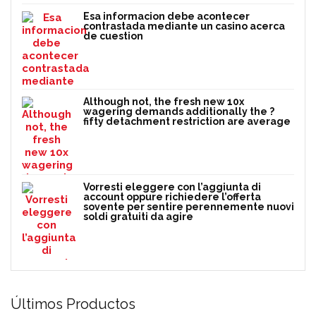
Esa informacion debe acontecer
contrastada mediante un casino acerca
de cuestion
Although not, the fresh new 10x
wagering demands additionally the ?
fifty detachment restriction are average
Vorresti eleggere con l’aggiunta di
account oppure richiedere l’offerta
sovente per sentire perennemente nuovi
soldi gratuiti da agire
Últimos Productos