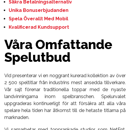
Säkra Betalningsalternativ
Unika Bonuserbjudanden
Spela Överallt Med Mobil
Kvalificerad Kundsupport
Våra Omfattande
Spelutbud
Vid presenterar vi en noggrant kurerad kollektion av över
2 500 speltitlar från industrins mest ansedda tillverkare.
Vår sajt förenar traditionella toppar med de nyaste
landvinningarna inom spelbranschen. Spelurvalet
uppgraderas kontinuerligt för att försäkra att alla våra
spelare hela tiden har åtkomst till de hetaste titlarna på
marknaden.
Vi samarbetar med topprankade studior som NetEnt,