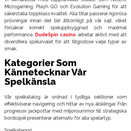
Microgaming, Play’n GO och Evolution Gaming för att
säkerställa toppklass kvalitet. Alla titlar passerar rigorösa
prövningar innan det blir åtkomligt på vår sajt, vilket
försäkrar korrekt speluppbyggnad och maximal
performance.
DudeSpin casino
arbetar aktivt med att
diversifiera spelurvalet för att tillgodose varje typer av
smak.
Kategorier Som
Kännetecknar Vår
Spelkänsla
Vår spelkatalog är ordnad i tydliga sektioner som
effektiviserar navigering och hittar av nya älsklingar. Från
progressiv jackpottar med miljonsummor till strategiska
bordsspel presenterar alternativ för alla spelartyp.
Spelkategori