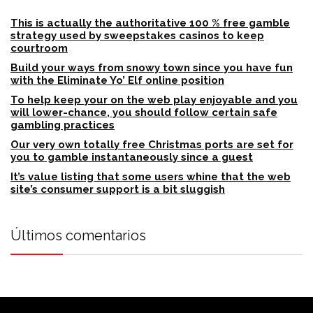
This is actually the authoritative 100 % free gamble
strategy used by sweepstakes casinos to keep
courtroom
Build your ways from snowy town since you have fun
with the Eliminate Yo’ Elf online position
To help keep your on the web play enjoyable and you
will lower-chance, you should follow certain safe
gambling practices
Our very own totally free Christmas ports are set for
you to gamble instantaneously since a guest
It’s value listing that some users whine that the web
site’s consumer support is a bit sluggish
Últimos comentarios