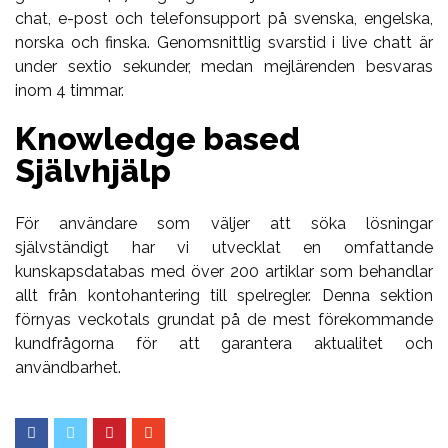
chat, e-post och telefonsupport på svenska, engelska,
norska och finska. Genomsnittlig svarstid i live chatt är
under sextio sekunder, medan mejlärenden besvaras
inom 4 timmar.
Knowledge based
Självhjälp
För användare som väljer att söka lösningar
självständigt har vi utvecklat en omfattande
kunskapsdatabas med över 200 artiklar som behandlar
allt från kontohantering till spelregler. Denna sektion
förnyas veckotals grundat på de mest förekommande
kundfrågorna för att garantera aktualitet och
användbarhet.