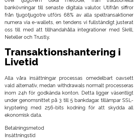
över tjugofem olika metoder, från traditionella
bankövningar till senaste digitala valutor. Utifrån siffror
från tjugotjugotre utförs 68% av alla speltransaktioner
numera via e-wallets, en tendens vi fullständigt justerat
oss till med att tillhandahålla integrationer med Skrill,
Neteller och Trustly.
Transaktionshantering i
Livetid
Alla våra insättningar processas omedelbart oavsett
vald alternativ, medan withdrawals normalt processeras
inom 24h för godkända konton. Detta ligger väsentligt
under genomsnittet på 3 till 5 bankdagar. tillämpar SSL-
kryptering med 256-bits kodning för att skydda all
ekonomisk data.
Betalningsmetod
Insättningstid