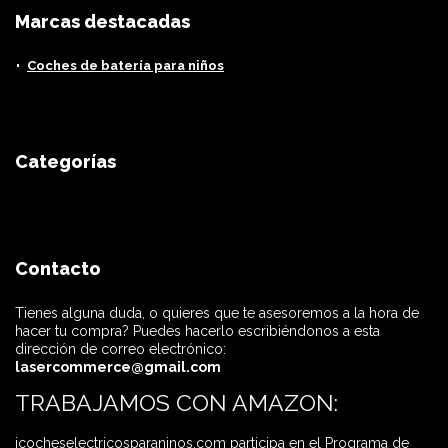
Marcas destacadas
Coches de batería para niños
Categorías
Contacto
Tienes alguna duda, o quieres que te asesoremos a la hora de
hacer tu compra? Puedes hacerlo escribiéndonos a esta
dirección de correo electrónico:
lasercommerce@gmail.com
TRABAJAMOS CON AMAZON:
icocheselectricosparaninos.com participa en el Programa de