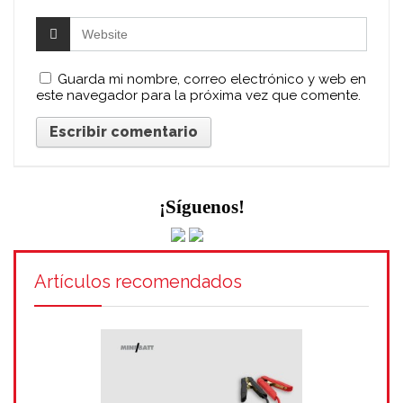
Guarda mi nombre, correo electrónico y web en
este navegador para la próxima vez que comente.
¡Síguenos!
Artículos recomendados