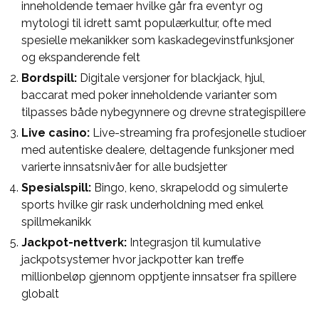
inneholdende temaer hvilke går fra eventyr og
mytologi til idrett samt populærkultur, ofte med
spesielle mekanikker som kaskadegevinstfunksjoner
og ekspanderende felt
Bordspill:
Digitale versjoner for blackjack, hjul,
baccarat med poker inneholdende varianter som
tilpasses både nybegynnere og drevne strategispillere
Live casino:
Live-streaming fra profesjonelle studioer
med autentiske dealere, deltagende funksjoner med
varierte innsatsnivåer for alle budsjetter
Spesialspill:
Bingo, keno, skrapelodd og simulerte
sports hvilke gir rask underholdning med enkel
spillmekanikk
Jackpot-nettverk:
Integrasjon til kumulative
jackpotsystemer hvor jackpotter kan treffe
millionbeløp gjennom opptjente innsatser fra spillere
globalt