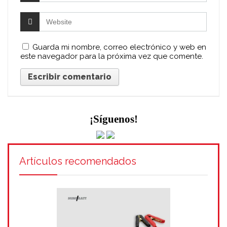
Guarda mi nombre, correo electrónico y web en
este navegador para la próxima vez que comente.
¡Síguenos!
Artículos recomendados