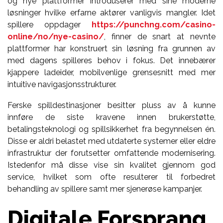
og nye plattformer introduserer med sine moderne
løsninger hvilke erfarne aktører vanligvis mangler. Idet
spillere oppdager
https://punchng.com/casino-
online/no/nye-casino/
, finner de snart at nevnte
plattformer har konstruert sin løsning fra grunnen av
med dagens spilleres behov i fokus. Det innebærer
kjappere ladeider, mobilvenlige grensesnitt med mer
intuitive navigasjonsstrukturer.
Ferske spilldestinasjoner besitter pluss av å kunne
innføre de siste kravene innen brukerstøtte,
betalingsteknologi og spillsikkerhet fra begynnelsen én.
Disse er aldri belastet med utdaterte systemer eller eldre
infrastruktur der forutsetter omfattende modernisering.
Istedenfor må disse vise sin kvalitet gjennom god
service, hvilket som ofte resulterer til forbedret
behandling av spillere samt mer sjenerøse kampanjer.
Digitale Forsprang