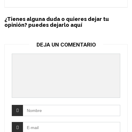
¿Tienes alguna duda o quieres dejar tu
opinión? puedes dejarlo aquí
DEJA UN COMENTARIO