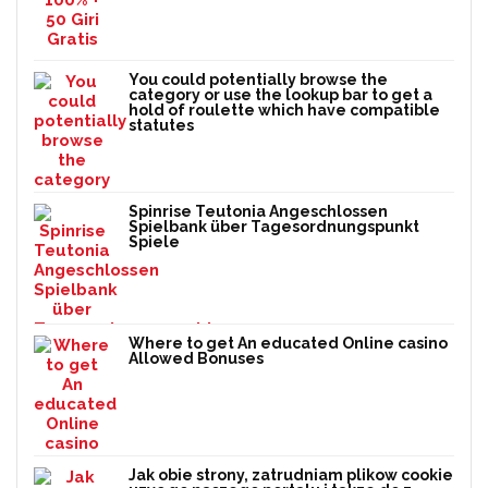
You could potentially browse the
category or use the lookup bar to get a
hold of roulette which have compatible
statutes
Spinrise Teutonia Angeschlossen
Spielbank über Tagesordnungspunkt
Spiele
Where to get An educated Online casino
Allowed Bonuses
Jak obie strony, zatrudniam plikow cookie