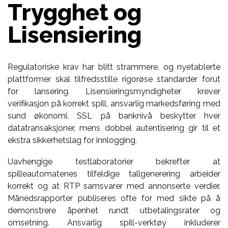
Trygghet og
Lisensiering
Regulatoriske krav har blitt strammere, og nyetablerte
plattformer skal tilfredsstille rigorøse standarder forut
for lansering. Lisensieringsmyndigheter krever
verifikasjon på korrekt spill, ansvarlig markedsføring med
sund økonomi. SSL på banknivå beskytter hver
datatransaksjoner, mens dobbel autentisering gir til et
ekstra sikkerhetslag for innlogging.
Uavhengige testlaboratorier bekrefter at
spilleautomatenes tilfeldige tallgenerering arbeider
korrekt og at RTP samsvarer med annonserte verdier.
Månedsrapporter publiseres ofte for med sikte på å
demonstrere åpenhet rundt utbetalingsrater og
omsetning. Ansvarlig spill-verktøy inkluderer