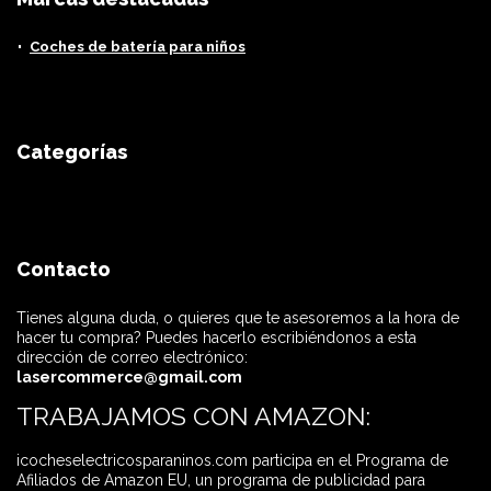
Coches de batería para niños
Categorías
Contacto
Tienes alguna duda, o quieres que te asesoremos a la hora de
hacer tu compra? Puedes hacerlo escribiéndonos a esta
dirección de correo electrónico:
lasercommerce@gmail.com
TRABAJAMOS CON AMAZON:
icocheselectricosparaninos.com participa en el Programa de
Afiliados de Amazon EU, un programa de publicidad para