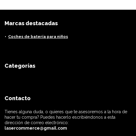
Marcas destacadas
Coches de batería para niños
Categorías
Contacto
Tienes alguna duda, o quieres que te asesoremos a la hora de
hacer tu compra? Puedes hacerlo escribiéndonos a esta
dirección de correo electrónico:
lasercommerce@gmail.com