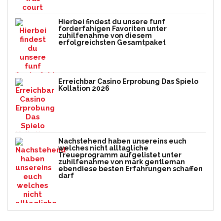
Hierbei findest du unsere funf
forderfahigen Favoriten unter
zuhilfenahme von diesem
erfolgreichsten Gesamtpaket
Erreichbar Casino Erprobung Das Spielo
Kollation 2026
Nachstehend haben unsereins euch
welches nicht alltagliche
Treueprogramm aufgelistet unter
zuhilfenahme von mark gentleman
ebendiese besten Erfahrungen schaffen
darf