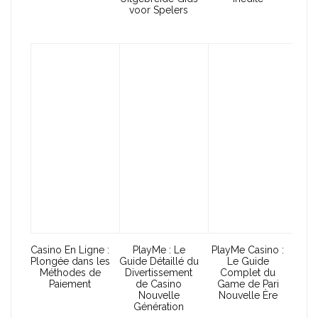
voor Spelers
Casino En Ligne :
PlayMe : Le
PlayMe Casino :
Plongée dans les
Guide Détaillé du
Le Guide
Méthodes de
Divertissement
Complet du
Paiement
de Casino
Game de Pari
Nouvelle
Nouvelle Ère
Génération