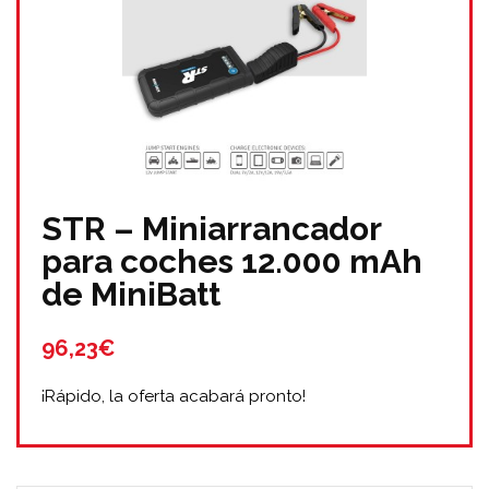
STR – Miniarrancador
para coches 12.000 mAh
de MiniBatt
96,23€
¡Rápido, la oferta acabará pronto!