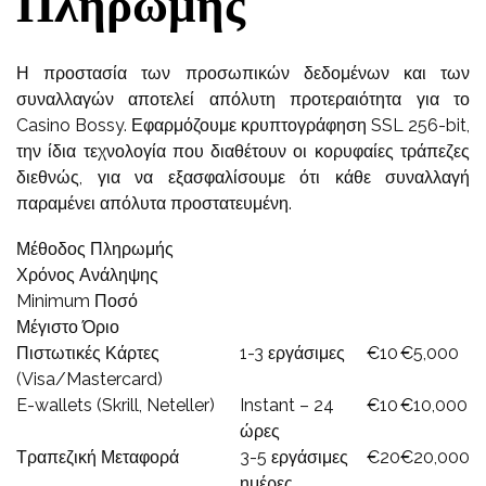
Πληρωμής
Η προστασία των προσωπικών δεδομένων και των
συναλλαγών αποτελεί απόλυτη προτεραιότητα για το
Casino Bossy. Εφαρμόζουμε κρυπτογράφηση SSL 256-bit,
την ίδια τεχνολογία που διαθέτουν οι κορυφαίες τράπεζες
διεθνώς, για να εξασφαλίσουμε ότι κάθε συναλλαγή
παραμένει απόλυτα προστατευμένη.
Μέθοδος Πληρωμής
Χρόνος Ανάληψης
Minimum Ποσό
Μέγιστο Όριο
Πιστωτικές Κάρτες
1-3 εργάσιμες
€10
€5,000
(Visa/Mastercard)
E-wallets (Skrill, Neteller)
Instant – 24
€10
€10,000
ώρες
Τραπεζική Μεταφορά
3-5 εργάσιμες
€20
€20,000
ημέρες