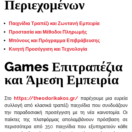
Περιεχομένων
Παιχνίδια Τραπέζι και Ζωντανή Εμπειρία
Προστασία και Μέθοδοι Πληρωμής
Μπόνους και Πρόγραμμα Επιβράβευσης
Κινητή Προσέγγιση και Τεχνολογία
Games Επιτραπέζια
και Άμεση Εμπειρία
Στο
https://theodorikakos.gr/
παρέχουμε μια ευρεία
συλλογή από κλασικά τραπέζι παιχνίδια που συνδυάζουν
την παραδοσιακή προσέγγιση με τη νέα καινοτομία. Οι
παίκτες της πλατφόρμας απολαμβάνουν πρόσβαση σε
περισσότερα από 350 παιχνίδια που εξυπηρετούν κάθε