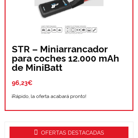
STR – Miniarrancador
para coches 12.000 mAh
de MiniBatt
96,23€
¡Rápido, la oferta acabará pronto!
OFERTAS DESTACADAS