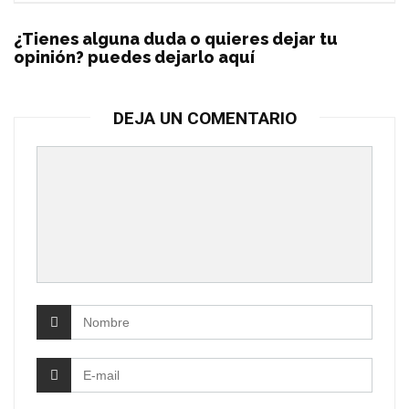
¿Tienes alguna duda o quieres dejar tu
opinión? puedes dejarlo aquí
DEJA UN COMENTARIO