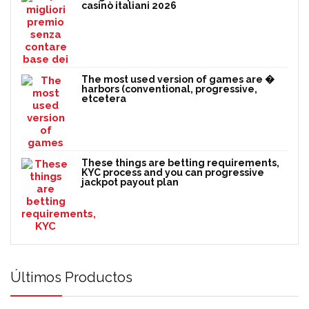
casinò italiani 2026
The most used version of games are �
harbors (conventional, progressive,
etcetera
These things are betting requirements,
KYC process and you can progressive
jackpot payout plan
Últimos Productos