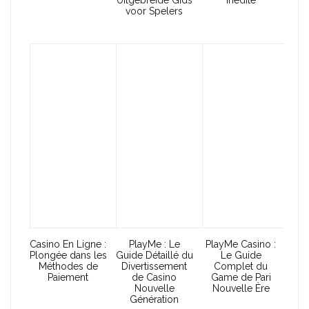
Uitgebreide Gids
inédite
voor Spelers
Casino En Ligne :
PlayMe : Le
PlayMe Casino :
Plongée dans les
Guide Détaillé du
Le Guide
Méthodes de
Divertissement
Complet du
Paiement
de Casino
Game de Pari
Nouvelle
Nouvelle Ère
Génération