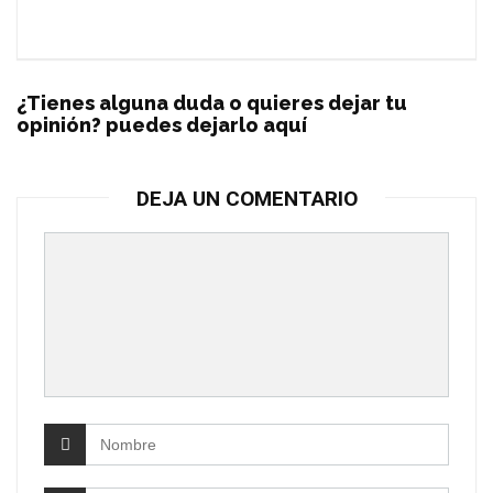
¿Tienes alguna duda o quieres dejar tu
opinión? puedes dejarlo aquí
DEJA UN COMENTARIO