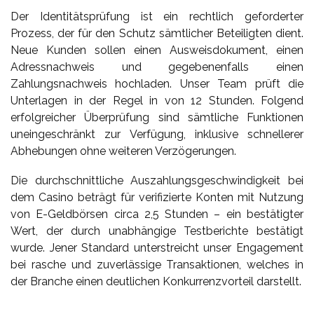
Der Identitätsprüfung ist ein rechtlich geforderter
Prozess, der für den Schutz sämtlicher Beteiligten dient.
Neue Kunden sollen einen Ausweisdokument, einen
Adressnachweis und gegebenenfalls einen
Zahlungsnachweis hochladen. Unser Team prüft die
Unterlagen in der Regel in von 12 Stunden. Folgend
erfolgreicher Überprüfung sind sämtliche Funktionen
uneingeschränkt zur Verfügung, inklusive schnellerer
Abhebungen ohne weiteren Verzögerungen.
Die durchschnittliche Auszahlungsgeschwindigkeit bei
dem Casino beträgt für verifizierte Konten mit Nutzung
von E-Geldbörsen circa 2,5 Stunden – ein bestätigter
Wert, der durch unabhängige Testberichte bestätigt
wurde. Jener Standard unterstreicht unser Engagement
bei rasche und zuverlässige Transaktionen, welches in
der Branche einen deutlichen Konkurrenzvorteil darstellt.