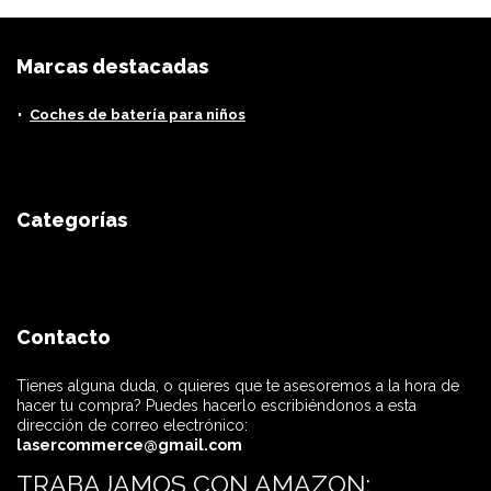
Marcas destacadas
Coches de batería para niños
Categorías
Contacto
Tienes alguna duda, o quieres que te asesoremos a la hora de
hacer tu compra? Puedes hacerlo escribiéndonos a esta
dirección de correo electrónico:
lasercommerce@gmail.com
TRABAJAMOS CON AMAZON: