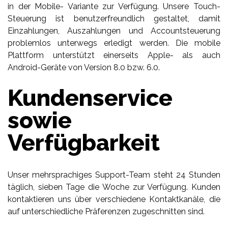
in der Mobile- Variante zur Verfügung. Unsere Touch-
Steuerung ist benutzerfreundlich gestaltet, damit
Einzahlungen, Auszahlungen und Accountsteuerung
problemlos unterwegs erledigt werden. Die mobile
Plattform unterstützt einerseits Apple- als auch
Android-Geräte von Version 8.0 bzw. 6.0.
Kundenservice
sowie
Verfügbarkeit
Unser mehrsprachiges Support-Team steht 24 Stunden
täglich, sieben Tage die Woche zur Verfügung. Kunden
kontaktieren uns über verschiedene Kontaktkanäle, die
auf unterschiedliche Präferenzen zugeschnitten sind.