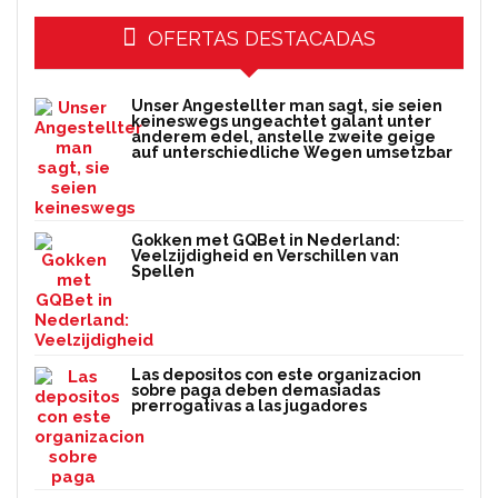
OFERTAS DESTACADAS
Unser Angestellter man sagt, sie seien
keineswegs ungeachtet galant unter
anderem edel, anstelle zweite geige
auf unterschiedliche Wegen umsetzbar
Gokken met GQBet in Nederland:
Veelzijdigheid en Verschillen van
Spellen
Las depositos con este organizacion
sobre paga deben demasiadas
prerrogativas a las jugadores