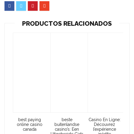
PRODUCTOS RELACIONADOS
best paying
beste
Casino En Ligne:
online casino
buitenlandse
Découvrez
canada
casino’s: Een
l’expérience