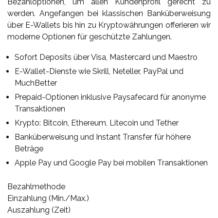
Bezahloptionen, um allen Kundenprofil gerecht zu
werden. Angefangen bei klassischen Banküberweisung
über E-Wallets bis hin zu Kryptowährungen offerieren wir
moderne Optionen für geschützte Zahlungen.
Sofort Deposits über Visa, Mastercard und Maestro
E-Wallet-Dienste wie Skrill, Neteller, PayPal und
MuchBetter
Prepaid-Optionen inklusive Paysafecard für anonyme
Transaktionen
Krypto: Bitcoin, Ethereum, Litecoin und Tether
Banküberweisung und Instant Transfer für höhere
Beträge
Apple Pay und Google Pay bei mobilen Transaktionen
Bezahlmethode
Einzahlung (Min./Max.)
Auszahlung (Zeit)