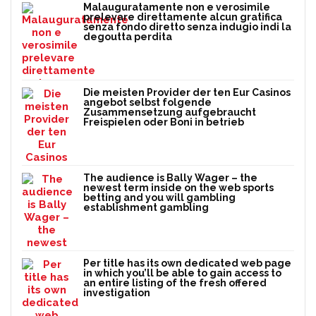
Malauguratamente non e verosimile
prelevare direttamente alcun gratifica
senza fondo diretto senza indugio indi la
degoutta perdita
Die meisten Provider der ten Eur Casinos
angebot selbst folgende
Zusammensetzung aufgebraucht
Freispielen oder Boni in betrieb
The audience is Bally Wager – the
newest term inside on the web sports
betting and you will gambling
establishment gambling
Per title has its own dedicated web page
in which you’ll be able to gain access to
an entire listing of the fresh offered
investigation