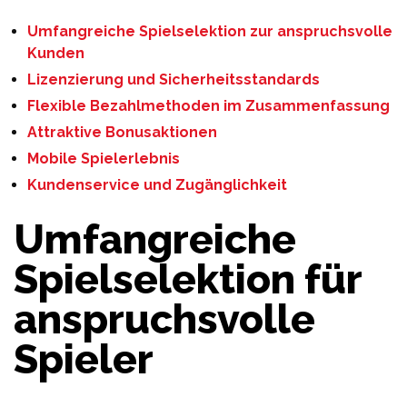
Umfangreiche Spielselektion zur anspruchsvolle
Kunden
Lizenzierung und Sicherheitsstandards
Flexible Bezahlmethoden im Zusammenfassung
Attraktive Bonusaktionen
Mobile Spielerlebnis
Kundenservice und Zugänglichkeit
Umfangreiche
Spielselektion für
anspruchsvolle
Spieler