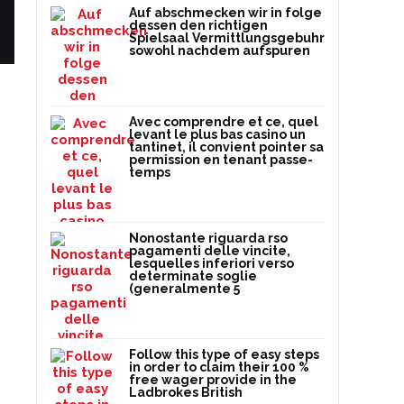
Auf abschmecken wir in folge
dessen den richtigen
Spielsaal Vermittlungsgebuhr
sowohl nachdem aufspuren
Avec comprendre et ce, quel
levant le plus bas casino un
tantinet, il convient pointer sa
permission en tenant passe-
temps
Nonostante riguarda rso
pagamenti delle vincite,
lesquelles inferiori verso
determinate soglie
(generalmente 5
Follow this type of easy steps
in order to claim their 100 %
free wager provide in the
Ladbrokes British