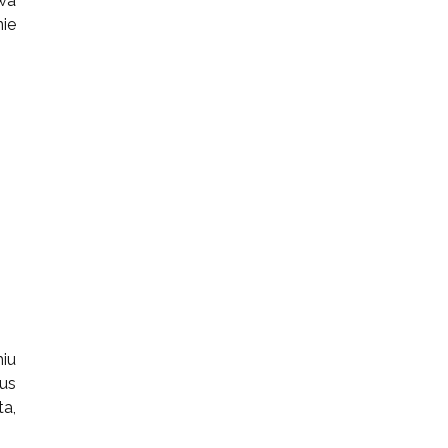
wa
ie
iu
us
a,