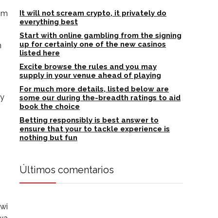
om
It will not scream crypto, it privately do
everything best
Start with online gambling from the signing
up for certainly one of the new casinos
h
listed here
Excite browse the rules and you may
supply in your venue ahead of playing
For much more details, listed below are
cy
some our during the-breadth ratings to aid
book the choice
Betting responsibly is best answer to
ensure that your to tackle experience is
nothing but fun
Últimos comentarios
wi