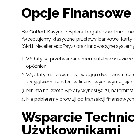
Opcje Finansowe 
BetOnRed Kasyno wspiera bogate spektrum met
Akceptujemy klasyczne przelewy bankowe, karty k
(Skrill, Neteller, ecoPayz) oraz innowacyjne system
Wpłaty są przetwarzane momentalnie w razie wię
opóźnień
Wypłaty realizowane są w ciągu dwudziestu czt
z wyjątkiem transferów finansowych wymagając
Minimalna kwota wpłaty wynosi 50 zł, natomiast
Nie pobieramy prowizji od transakcji finansowy
Wsparcie Technic
Użytkownikami