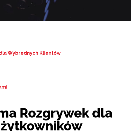
dla Wybrednych Klientów
ami
rma Rozgrywek dla
żytkowników