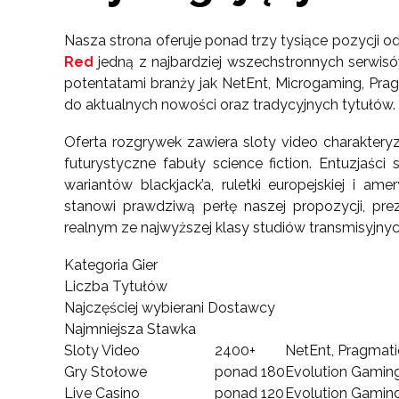
Nasza strona oferuje ponad trzy tysiące pozycji
Red
jedną z najbardziej wszechstronnych serwis
potentatami branży jak NetEnt, Microgaming, Prag
do aktualnych nowości oraz tradycyjnych tytułów.
Oferta rozgrywek zawiera sloty video charakteryz
futurystyczne fabuły science fiction. Entuzjaśc
wariantów blackjack’a, ruletki europejskiej i am
stanowi prawdziwą perłę naszej propozycji, prez
realnym ze najwyższej klasy studiów transmisyjnyc
Kategoria Gier
Liczba Tytułów
Najczęściej wybierani Dostawcy
Najmniejsza Stawka
Sloty Video
2400+
NetEnt, Pragmati
Gry Stołowe
ponad 180
Evolution Gaming
Live Casino
ponad 120
Evolution Gaming