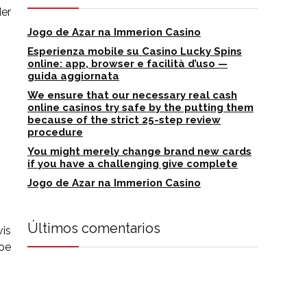
der
Jogo de Azar na Immerion Casino
Esperienza mobile su Casino Lucky Spins
online: app, browser e facilità d’uso —
guida aggiornata
We ensure that our necessary real cash
online casinos try safe by the putting them
because of the strict 25-step review
procedure
You might merely change brand new cards
if you have a challenging give complete
Jogo de Azar na Immerion Casino
Últimos comentarios
vis
noe