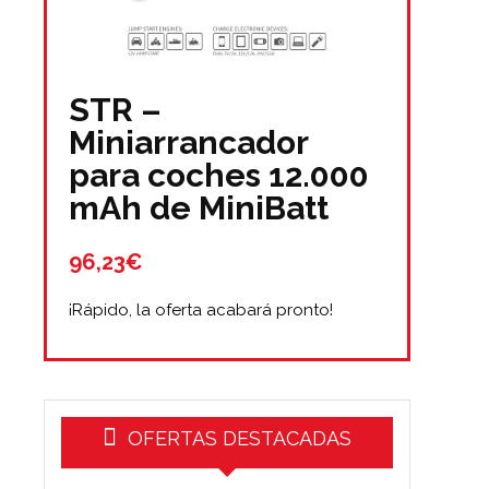
STR –
Miniarrancador
para coches 12.000
mAh de MiniBatt
96,23€
¡Rápido, la oferta acabará pronto!
OFERTAS DESTACADAS