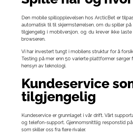
Den mobile spillopplevelsen hos ArcticBet er tilpas
automatisk til til skjermstørrelsen, om du spiller p
tilgjengelig i mobilversjon, og du krever ikke laste
browseren.
Vi har investert tungt i mobilens struktur for å fors
Testing på mer enn 50 varierte plattformer sørger 
hensyn av teknologi.
Kundeservice som
tilgjengelig
Kundeservice er grunnlaget i vår drift. Vårt suppor
og telefon-support. Gjennomsnittlig responstid på 
som skiller oss fra flere rivaler.