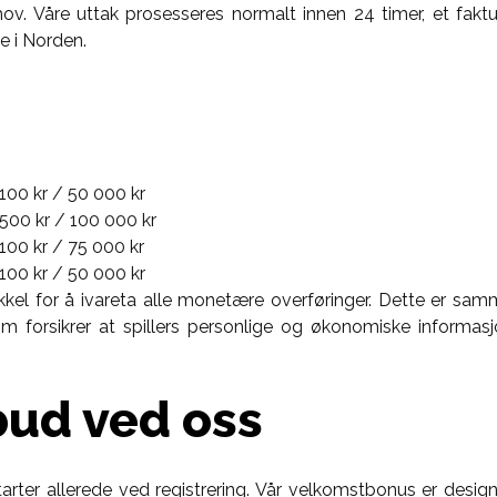
ov. Våre uttak prosesseres normalt innen 24 timer, et fak
e i Norden.
100 kr / 50 000 kr
500 kr / 100 000 kr
100 kr / 75 000 kr
100 kr / 50 000 kr
kkel for å ivareta alle monetære overføringer. Dette er sa
m forsikrer at spillers personlige og økonomiske informas
bud ved oss
rter allerede ved registrering. Vår velkomstbonus er desig