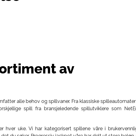
ortiment av
fatter alle behov og spillvaner. Fra klassiske spilleautomater 
skjellige spill fra bransjeledende spillutviklere som NetE
r hver uke. Vi har kategorisert spillene våre i brukervennl
 det du søker. Progressiv jackpot våre har delt ut store beløp