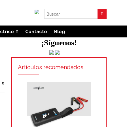
ctrico
Contacto
Blog
¡Síguenos!
Artículos recomendados
0