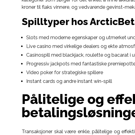
kroner til flaks vinnere, og vedvarende gevinst-mek
Spilltyper hos ArcticBet
Slots med moderne egenskaper og utmerket und
Live casino med virkelige dealers og ekte atmos
Casinospill med blackjack, roulette og bacarat i ul
Progressiv jackpots med fantastiske premiepotte
Video poker for strategiske spillere
Instant cards og andre instant win-spill
Pålitelige og effe
betalingsløsning
Transaksjoner skal være enkle, pålitelige og effekt