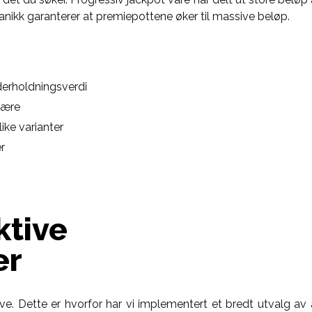
anikk garanterer at premiepottene øker til massive beløp.
erholdningsverdi
fære
ike varianter
r
ktive
er
ive. Dette er hvorfor har vi implementert et bredt utvalg av