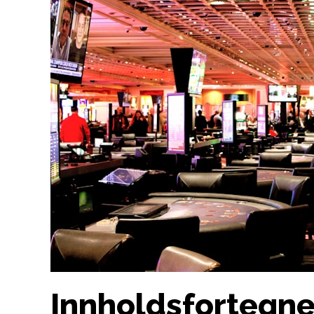
Innholdsfortegne