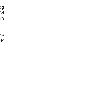
 og
 Vi
 få
ske
ner