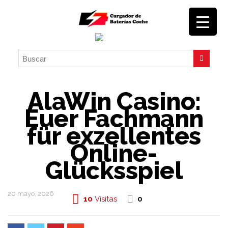
AlaWin Casino:
Euer Fachmann
für exzellentes
Online-
Glücksspiel
20 mayo, 2026
10
Visitas
0