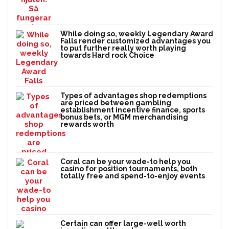
While doing so, weekly Legendary Award
Falls render customized advantages you
to put further really worth playing
towards Hard rock Choice
Types of advantages shop redemptions
are priced between gambling
establishment incentive finance, sports
bonus bets, or MGM merchandising
rewards worth
Coral can be your wade-to help you
casino for position tournaments, both
totally free and spend-to-enjoy events
Certain can offer large-well worth