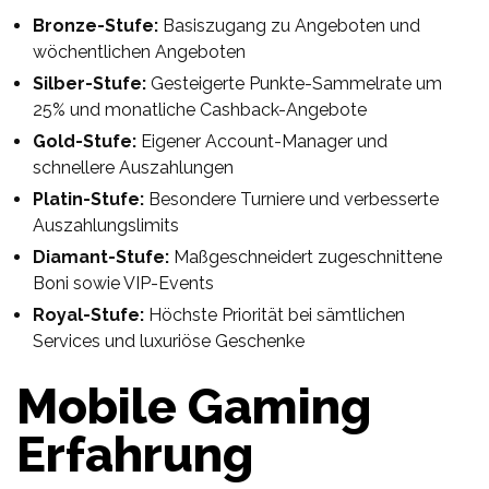
Bronze-Stufe:
Basiszugang zu Angeboten und
wöchentlichen Angeboten
Silber-Stufe:
Gesteigerte Punkte-Sammelrate um
25% und monatliche Cashback-Angebote
Gold-Stufe:
Eigener Account-Manager und
schnellere Auszahlungen
Platin-Stufe:
Besondere Turniere und verbesserte
Auszahlungslimits
Diamant-Stufe:
Maßgeschneidert zugeschnittene
Boni sowie VIP-Events
Royal-Stufe:
Höchste Priorität bei sämtlichen
Services und luxuriöse Geschenke
Mobile Gaming
Erfahrung