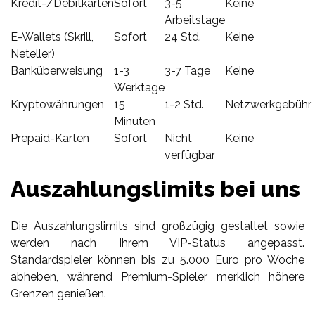
Kredit-/Debitkarten
Sofort
3-5
Keine
Arbeitstage
E-Wallets (Skrill,
Sofort
24 Std.
Keine
Neteller)
Banküberweisung
1-3
3-7 Tage
Keine
Werktage
Kryptowährungen
15
1-2 Std.
Netzwerkgebühr
Minuten
Prepaid-Karten
Sofort
Nicht
Keine
verfügbar
Auszahlungslimits bei uns
Die Auszahlungslimits sind großzügig gestaltet sowie
werden nach Ihrem VIP-Status angepasst.
Standardspieler können bis zu 5.000 Euro pro Woche
abheben, während Premium-Spieler merklich höhere
Grenzen genießen.