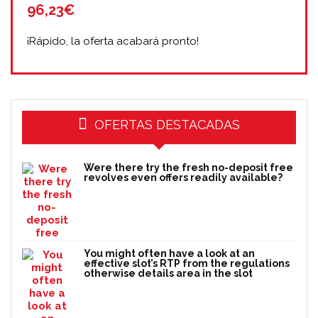
96,23€
¡Rápido, la oferta acabará pronto!
OFERTAS DESTACADAS
Were there try the fresh no-deposit free
revolves even offers readily available?
You might often have a look at an
effective slot’s RTP from the regulations
otherwise details area in the slot