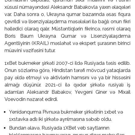
xüsusi nümayəndəsi Aleksandr Babakovla yaxın əlaqələri
var. Daha sonra o, Ukrayna qumar bazarında əsas fiqura
çevrildi və lisenziyalaşdırma məsələləri ilə bağlı onun fikri
həlledici olaraq qalır. Müstəntiqlərin fikrincə, rəsmi olaraq
Boris Baum Ukrayna Qumar və Lisenziyalaşdırma
Agentliyinin (KRAIL) məsləhət və ekspert şurasının birinci
müavini vəzifəsini tutur.
1xBet bukmeker şirkəti 2007-ci ildə Rusiyada təsis edilib.
Onun sözlərinə görə, Hindistan tərəfi mövcud yataqlarda
pay əldə etməyi və aktivlərin hamısını və ya bir hissəsini
almağı düşünür. 2021-ci ilə qədər şirkətə rusiyalı iş
adamları Aleksandr Babakov, Yevgeni Giner və Mixail
Voevodin nəzarət edirdi.
Yenidənqurma Pivnuxa bukmeker şirkətinin 1xbet və
1xstavka adlı iki şirkətə ayrılmasına səbəb oldu.
Bundan əlavə, Rusiyada 1XBet veb saytlarının