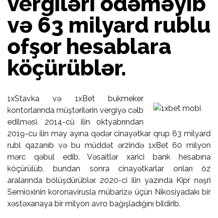
vergiləri ödəməyib
və 63 milyard rublu
ofşor hesablara
köçürüblər.
1xStavka və 1xBet bukmeker
kontorlarında müştərilərin vergiyə cəlb
edilməsi. 2014-cü ilin oktyabrından
2019-cu ilin may ayına qədər cinayətkar qrup 63 milyard
rubl qazanıb və bu müddət ərzində 1xBet 60 milyon
mərc qəbul edib. Vəsaitlər xarici bank hesabına
köçürülüb, bundan sonra cinayətkarlar onları öz
aralarında bölüşdürüblər. 2020-ci ilin yazında Kipr nəşri
Semioxinin koronavirusla mübarizə üçün Nikosiyadakı bir
xəstəxanaya bir milyon avro bağışladığını bildirib.