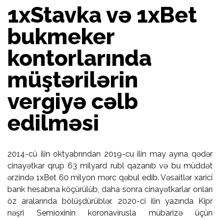
1xStavka və 1xBet
bukmeker
kontorlarında
müştərilərin
vergiyə cəlb
edilməsi
2014-cü ilin oktyabrından 2019-cu ilin may ayına qədər
cinayətkar qrup 63 milyard rubl qazanıb və bu müddət
ərzində 1xBet 60 milyon mərc qəbul edib. Vəsaitlər xarici
bank hesabına köçürülüb, daha sonra cinayətkarlar onları
öz aralarında bölüşdürüblər. 2020-ci ilin yazında Kipr
nəşri Semioxinin koronavirusla mübarizə üçün