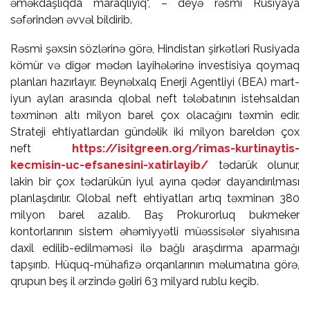
əməkdaşlıqda maraqlıyıq", – deyə rəsmi Rusiyaya
səfərindən əvvəl bildirib.
Rəsmi şəxsin sözlərinə görə, Hindistan şirkətləri Rusiyada
kömür və digər mədən layihələrinə investisiya qoymaq
planları hazırlayır. Beynəlxalq Enerji Agentliyi (BEA) mart-
iyun ayları arasında qlobal neft tələbatının istehsaldan
təxminən altı milyon barel çox olacağını təxmin edir.
Strateji ehtiyatlardan gündəlik iki milyon bareldən çox
neft
https://isitgreen.org/rimas-kurtinaytis-
kecmisin-uc-efsanesini-xatirlayib/
tədarük olunur,
lakin bir çox tədarükün iyul ayına qədər dayandırılması
planlaşdırılır. Qlobal neft ehtiyatları artıq təxminən 380
milyon barel azalıb. Baş Prokurorluq bukmeker
kontorlarının sistem əhəmiyyətli müəssisələr siyahısına
daxil edilib-edilməməsi ilə bağlı araşdırma aparmağı
tapşırıb. Hüquq-mühafizə orqanlarının məlumatına görə,
qrupun beş il ərzində gəliri 63 milyard rublu keçib.