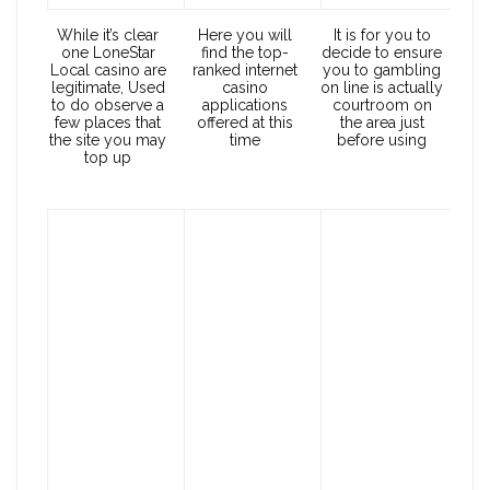
While it’s clear
Here you will
It is for you to
one LoneStar
find the top-
decide to ensure
Local casino are
ranked internet
you to gambling
legitimate, Used
casino
on line is actually
to do observe a
applications
courtroom on
few places that
offered at this
the area just
the site you may
time
before using
top up