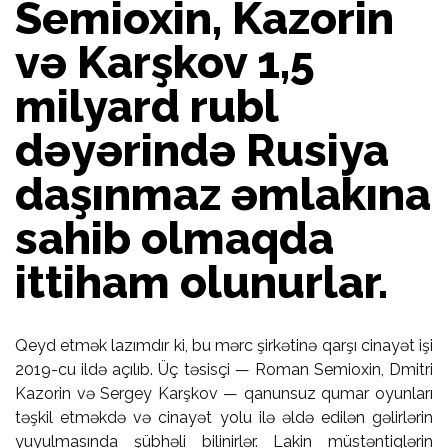
Semioxin, Kazorin
və Karşkov 1,5
milyard rubl
dəyərində Rusiya
daşınmaz əmlakına
sahib olmaqda
ittiham olunurlar.
Qeyd etmək lazımdır ki, bu mərc şirkətinə qarşı cinayət işi
2019-cu ildə açılıb. Üç təsisçi — Roman Semioxin, Dmitri
Kazorin və Sergey Karşkov — qanunsuz qumar oyunları
təşkil etməkdə və cinayət yolu ilə əldə edilən gəlirlərin
yuyulmasında şübhəli bilinirlər. Lakin müstəntiqlərin