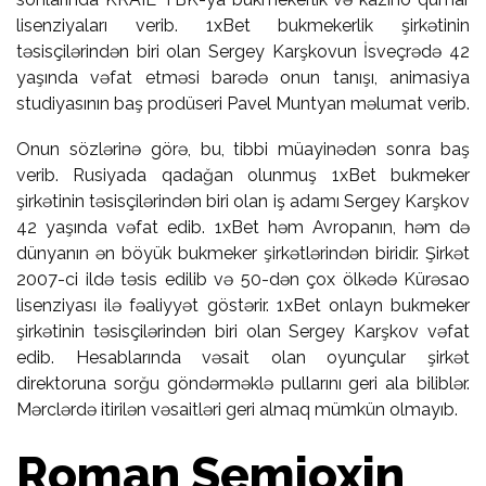
lisenziyaları verib. 1xBet bukmekerlik şirkətinin
təsisçilərindən biri olan Sergey Karşkovun İsveçrədə 42
yaşında vəfat etməsi barədə onun tanışı, animasiya
studiyasının baş prodüseri Pavel Muntyan məlumat verib.
Onun sözlərinə görə, bu, tibbi müayinədən sonra baş
verib. Rusiyada qadağan olunmuş 1xBet bukmeker
şirkətinin təsisçilərindən biri olan iş adamı Sergey Karşkov
42 yaşında vəfat edib. 1xBet həm Avropanın, həm də
dünyanın ən böyük bukmeker şirkətlərindən biridir. Şirkət
2007-ci ildə təsis edilib və 50-dən çox ölkədə Kürəsao
lisenziyası ilə fəaliyyət göstərir. 1xBet onlayn bukmeker
şirkətinin təsisçilərindən biri olan Sergey Karşkov vəfat
edib. Hesablarında vəsait olan oyunçular şirkət
direktoruna sorğu göndərməklə pullarını geri ala biliblər.
Mərclərdə itirilən vəsaitləri geri almaq mümkün olmayıb.
Roman Semioxin