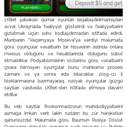
1XBet şəbəkəsi qumar oyunları leqallaşdırılmamışdan
əvvəl Ukraynada fəaliyyət göstərirdi və fəaliyyətlərini
gizlətmək üçün səhv kodlaşdırmadan istifadə edirdi.
Mənbənin "Veçernyaya Moskva"ya verdiyi məlumata
görə, oyunçular vəsaitlərin bir hissəsinin əslində onlara
məxsus olduğunu və hesablarında olduğunu sübut
etməlidirlər. Podyablonskinin sözlərinə görə, vəsaitlərini
çıxara bilməyən oyunçular bunu məhkəmə prosesi
zamanı və ya sonra edə biləcəklər. 2019-cu il
bloklanmasına baxmayaraq, rusiyalı oyunçular güzgü
saytları vasitəsilə 1XBet-dən istifadə etməyə davam
etdilər.
Bu veb saytlar Roskomnadzorun məhdudiyyətlərini
aşmağa imkan verir, lakin rusların bu cür hərəkətləri
qanunsuzdur. Məlumata görə, Baumun Rusiya Dövlət
Dumasının deputatı, qurumun sədr müavini və Putinin