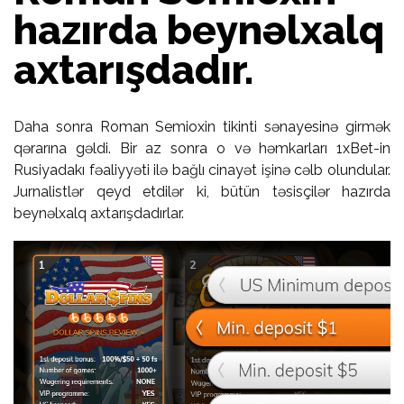
hazırda beynəlxalq
axtarışdadır.
Daha sonra Roman Semioxin tikinti sənayesinə girmək
qərarına gəldi. Bir az sonra o və həmkarları 1xBet-in
Rusiyadakı fəaliyyəti ilə bağlı cinayət işinə cəlb olundular.
Jurnalistlər qeyd etdilər ki, bütün təsisçilər hazırda
beynəlxalq axtarışdadırlar.