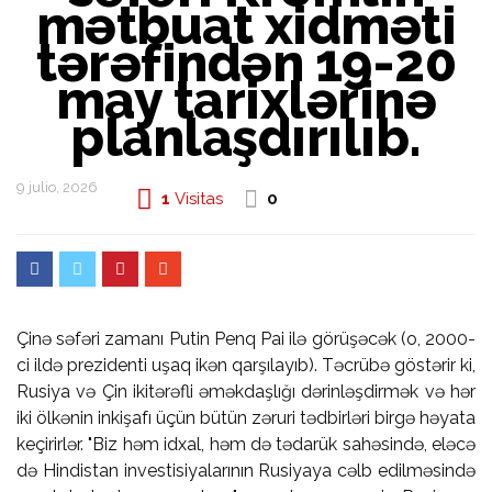
mətbuat xidməti
tərəfindən 19-20
may tarixlərinə
planlaşdırılıb.
9 julio, 2026
1
Visitas
0
Çinə səfəri zamanı Putin Penq Pai ilə görüşəcək (o, 2000-
ci ildə prezidenti uşaq ikən qarşılayıb). Təcrübə göstərir ki,
Rusiya və Çin ikitərəfli əməkdaşlığı dərinləşdirmək və hər
iki ölkənin inkişafı üçün bütün zəruri tədbirləri birgə həyata
keçirirlər.
"Biz həm idxal, həm də tədarük sahəsində, eləcə
də Hindistan investisiyalarının Rusiyaya cəlb edilməsində