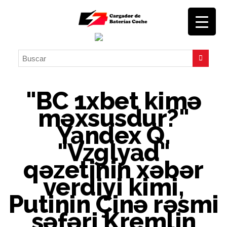
"BC 1xbet kimə
məxsusdur?"
Yandex Q.
"Vzglyad"
qəzetinin xəbər
verdiyi kimi,
Putinin Çinə rəsmi
səfəri Kremlin