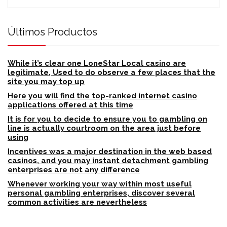
Últimos Productos
While it’s clear one LoneStar Local casino are
legitimate, Used to do observe a few places that the
site you may top up
Here you will find the top-ranked internet casino
applications offered at this time
It is for you to decide to ensure you to gambling on
line is actually courtroom on the area just before
using
Incentives was a major destination in the web based
casinos, and you may instant detachment gambling
enterprises are not any difference
Whenever working your way within most useful
personal gambling enterprises, discover several
common activities are nevertheless