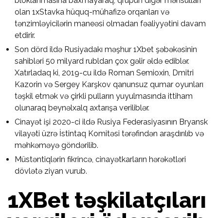
bloklanmasına baxmayaraq, qrupun digər məhsulları
olan 1xStavka hüquq-mühafizə orqanları və
tənzimləyicilərin maneəsi olmadan fəaliyyətini davam
etdirir.
Son dörd ildə Rusiyadakı məşhur 1Xbet şəbəkəsinin
sahibləri 50 milyard rubldan çox gəlir əldə ediblər.
Xatırladaq ki, 2019-cu ildə Roman Semioxin, Dmitri
Kazorin və Sergey Karşkov qanunsuz qumar oyunları
təşkil etmək və çirkli pulların yuyulmasında ittiham
olunaraq beynəlxalq axtarışa veriliblər.
Cinayət işi 2020-ci ildə Rusiya Federasiyasının Bryansk
vilayəti üzrə İstintaq Komitəsi tərəfindən araşdırılıb və
məhkəməyə göndərilib.
Müstəntiqlərin fikrincə, cinayətkarların hərəkətləri
dövlətə ziyan vurub.
1XBet təşkilatçıları