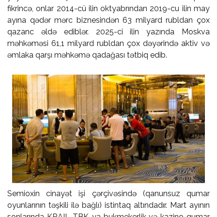
fikrincə, onlar 2014-cü ilin oktyabrından 2019-cu ilin may
ayına qədər mərc biznesindən 63 milyard rubldan çox
qazanc əldə ediblər. 2025-ci ilin yazında Moskva
məhkəməsi 61,1 milyard rubldan çox dəyərində aktiv və
əmlaka qarşı məhkəmə qadağası tətbiq edib.
Semioxin cinayət işi çərçivəsində (qanunsuz qumar
oyunlarının təşkili ilə bağlı) istintaq altındadır. Mart ayının
sonlarında KRAIL TBK-ya bukmekerlik və kazino qumar