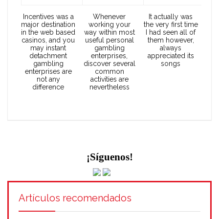
Incentives was a
Whenever
It actually was
major destination
working your
the very first time
in the web based
way within most
I had seen all of
casinos, and you
useful personal
them however,
may instant
gambling
always
detachment
enterprises,
appreciated its
gambling
discover several
songs
enterprises are
common
not any
activities are
difference
nevertheless
¡Síguenos!
Artículos recomendados