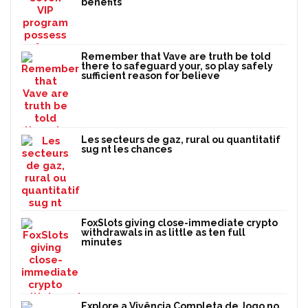
benefits
Remember that Vave are truth be told
there to safeguard your, so play safely
sufficient reason for believe
Les secteurs de gaz, rural ou quantitatif
sug nt les chances
FoxSlots giving close-immediate crypto
withdrawals in as little as ten full
minutes
Explore a Vivência Completa de Jogo no