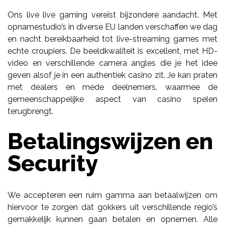
Ons live live gaming vereist bijzondere aandacht. Met
opnamestudio’s in diverse EU landen verschaffen we dag
en nacht bereikbaarheid tot live-streaming games met
echte croupiers. De beeldkwaliteit is excellent, met HD-
video en verschillende camera angles die je het idee
geven alsof je in een authentiek casino zit. Je kan praten
met dealers en mede deelnemers, waarmee de
gemeenschappelijke aspect van casino spelen
terugbrengt.
Betalingswijzen en
Security
We accepteren een ruim gamma aan betaalwijzen om
hiervoor te zorgen dat gokkers uit verschillende regio’s
gemakkelijk kunnen gaan betalen en opnemen. Alle