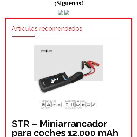
¡Síguenos!
Artículos recomendados
STR – Miniarrancador
para coches 12.000 mAh