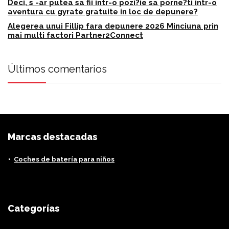
Deci, s -ar putea sa fii intr-o pozi?ie sa porne?ti intr-o
aventura cu gyrate gratuite in loc de depunere?
Alegerea unui Fillip fara depunere 2026 Minciuna prin
mai multi factori Partner2Connect
Últimos comentarios
Marcas destacadas
Coches de batería para niños
Categorías