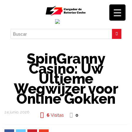
SpinGranny
Casino: Uw
Ultieme
Wegwijzer voor
Online Gokken
24 junio, 2026
6
Visitas
0