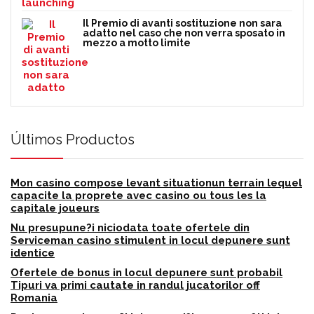
Il Premio di avanti sostituzione non sara
adatto nel caso che non verra sposato in
mezzo a motto limite
Últimos Productos
Mon casino compose levant situationun terrain lequel
capacite la proprete avec casino ou tous les la
capitale joueurs
Nu presupune?i niciodata toate ofertele din
Serviceman casino stimulent in locul depunere sunt
identice
Ofertele de bonus in locul depunere sunt probabil
Tipuri va primi cautate in randul jucatorilor off
Romania